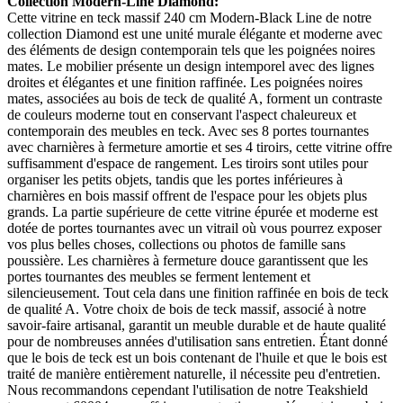
Collection Modern-Line Diamond:
Cette vitrine en teck massif 240 cm Modern-Black Line de notre
collection Diamond est une unité murale élégante et moderne avec
des éléments de design contemporain tels que les poignées noires
mates. Le mobilier présente un design intemporel avec des lignes
droites et élégantes et une finition raffinée. Les poignées noires
mates, associées au bois de teck de qualité A, forment un contraste
de couleurs moderne tout en conservant l'aspect chaleureux et
contemporain des meubles en teck. Avec ses 8 portes tournantes
avec charnières à fermeture amortie et ses 4 tiroirs, cette vitrine offre
suffisamment d'espace de rangement. Les tiroirs sont utiles pour
organiser les petits objets, tandis que les portes inférieures à
charnières en bois massif offrent de l'espace pour les objets plus
grands. La partie supérieure de cette vitrine épurée et moderne est
dotée de portes tournantes avec un vitrail où vous pourrez exposer
vos plus belles choses, collections ou photos de famille sans
poussière. Les charnières à fermeture douce garantissent que les
portes tournantes des meubles se ferment lentement et
silencieusement. Tout cela dans une finition raffinée en bois de teck
de qualité A. Votre choix de bois de teck massif, associé à notre
savoir-faire artisanal, garantit un meuble durable et de haute qualité
pour de nombreuses années d'utilisation sans entretien. Étant donné
que le bois de teck est un bois contenant de l'huile et que le bois est
traité de manière entièrement naturelle, il nécessite peu d'entretien.
Nous recommandons cependant l'utilisation de notre Teakshield