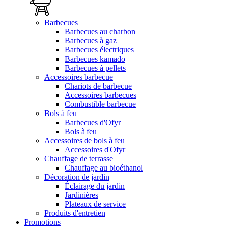
Barbecues
Barbecues au charbon
Barbecues à gaz
Barbecues électriques
Barbecues kamado
Barbecues à pellets
Accessoires barbecue
Chariots de barbecue
Accessoires barbecues
Combustible barbecue
Bols à feu
Barbecues d'Ofyr
Bols à feu
Accessoires de bols à feu
Accessoires d'Ofyr
Chauffage de terrasse
Chauffage au bioéthanol
Décoration de jardin
Éclairage du jardin
Jardinières
Plateaux de service
Produits d'entretien
Promotions