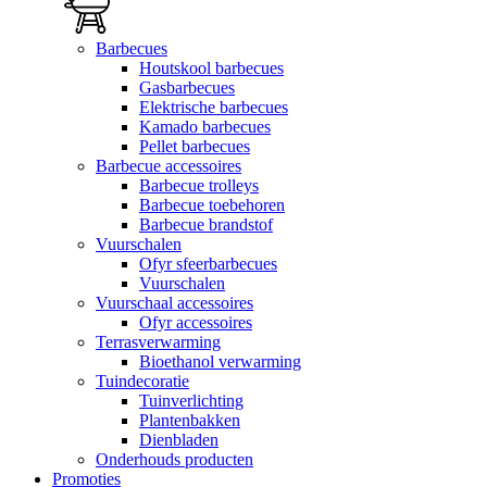
Barbecues
Houtskool barbecues
Gasbarbecues
Elektrische barbecues
Kamado barbecues
Pellet barbecues
Barbecue accessoires
Barbecue trolleys
Barbecue toebehoren
Barbecue brandstof
Vuurschalen
Ofyr sfeerbarbecues
Vuurschalen
Vuurschaal accessoires
Ofyr accessoires
Terrasverwarming
Bioethanol verwarming
Tuindecoratie
Tuinverlichting
Plantenbakken
Dienbladen
Onderhouds producten
Promoties