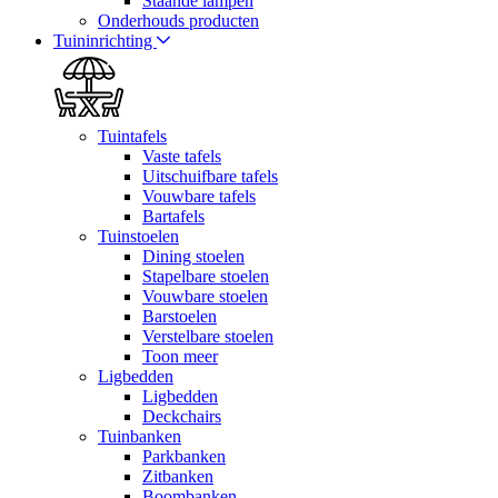
Staande lampen
Onderhouds producten
Tuininrichting
Tuintafels
Vaste tafels
Uitschuifbare tafels
Vouwbare tafels
Bartafels
Tuinstoelen
Dining stoelen
Stapelbare stoelen
Vouwbare stoelen
Barstoelen
Verstelbare stoelen
Toon meer
Ligbedden
Ligbedden
Deckchairs
Tuinbanken
Parkbanken
Zitbanken
Boombanken