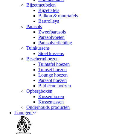
Bijzetmeubelen
Bijzettafels
Balkon & muurtafels
Bartrolleys
Parasols
Zweefparasols
Parasolvoeten
Parasolverlichting
Tuinkussens
Stoel kussens
Beschermhoezen
Tuintafel hoezen
Tuinset hoezen
Lounge hoezen
Parasol hoezen
Barbecue hoezen
Opbergboxen
Kussenboxen
Kussentassen
Onderhouds producten
Loungen