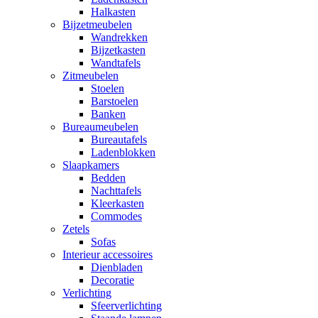
Halkasten
Bijzetmeubelen
Wandrekken
Bijzetkasten
Wandtafels
Zitmeubelen
Stoelen
Barstoelen
Banken
Bureaumeubelen
Bureautafels
Ladenblokken
Slaapkamers
Bedden
Nachttafels
Kleerkasten
Commodes
Zetels
Sofas
Interieur accessoires
Dienbladen
Decoratie
Verlichting
Sfeerverlichting