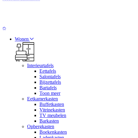
Wonen
Interieurtafels
Eettafels
Salontafels
Bijzettafels
Bartafels
Toon meer
Eetkamerkasten
Buffetkasten
Vitrinekasten
TV meubelen
Barkasten
Opbergkasten
Boekenkasten
Ladenkasten