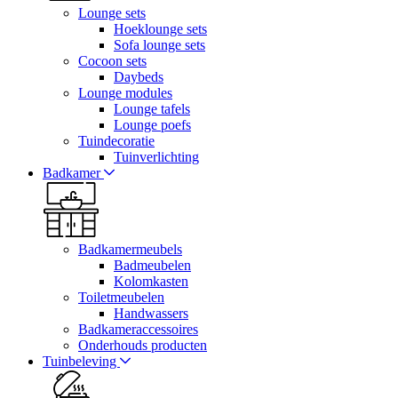
Lounge sets
Hoeklounge sets
Sofa lounge sets
Cocoon sets
Daybeds
Lounge modules
Lounge tafels
Lounge poefs
Tuindecoratie
Tuinverlichting
Badkamer
Badkamermeubels
Badmeubelen
Kolomkasten
Toiletmeubelen
Handwassers
Badkameraccessoires
Onderhouds producten
Tuinbeleving