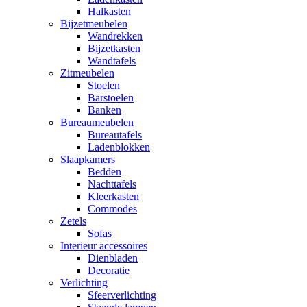
Halkasten
Bijzetmeubelen
Wandrekken
Bijzetkasten
Wandtafels
Zitmeubelen
Stoelen
Barstoelen
Banken
Bureaumeubelen
Bureautafels
Ladenblokken
Slaapkamers
Bedden
Nachttafels
Kleerkasten
Commodes
Zetels
Sofas
Interieur accessoires
Dienbladen
Decoratie
Verlichting
Sfeerverlichting