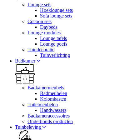
Lounge sets
Hoeklounge sets
Sofa lounge sets
Cocoon sets
Daybeds
Lounge modules
Lounge tafels
Lounge poefs
Tuindecoratie
Tuinverlichting
Badkamer
Badkamermeubels
Badmeubelen
Kolomkasten
Toiletmeubelen
Handwassers
Badkameraccessoires
Onderhouds producten
Tuinbeleving