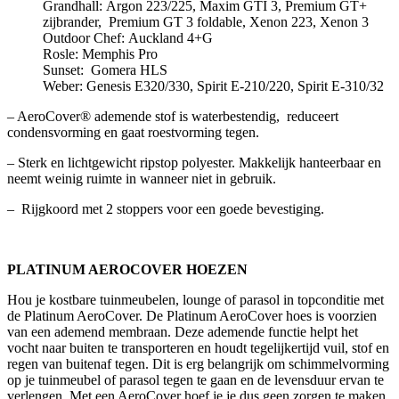
Grandhall: Argon 223/225, Maxim GTI 3, Premium GT+
zijbrander, Premium GT 3 foldable, Xenon 223, Xenon 3
Outdoor Chef: Auckland 4+G
Rosle: Memphis Pro
Sunset: Gomera HLS
Weber: Genesis E320/330, Spirit E-210/220, Spirit E-310/32
– AeroCover® ademende stof is waterbestendig, reduceert
condensvorming en gaat roestvorming tegen.
– Sterk en lichtgewicht ripstop polyester. Makkelijk hanteerbaar en
neemt weinig ruimte in wanneer niet in gebruik.
– Rijgkoord met 2 stoppers voor een goede bevestiging.
PLATINUM AEROCOVER HOEZEN
Hou je kostbare tuinmeubelen, lounge of parasol in topconditie met
de Platinum AeroCover. De Platinum AeroCover hoes is voorzien
van een ademend membraan. Deze ademende functie helpt het
vocht naar buiten te transporteren en houdt tegelijkertijd vuil, stof en
regen van buitenaf tegen. Dit is erg belangrijk om schimmelvorming
op je tuinmeubel of parasol tegen te gaan en de levensduur ervan te
verlengen. Met een AeroCover hoef je je dus geen zorgen te maken