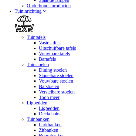
Staande lampen
Onderhouds producten
Tuininrichting
Tuintafels
Vaste tafels
Uitschuifbare tafels
Vouwbare tafels
Bartafels
Tuinstoelen
Dining stoelen
Stapelbare stoelen
Vouwbare stoelen
Barstoelen
Verstelbare stoelen
Toon meer
Ligbedden
Ligbedden
Deckchairs
Tuinbanken
Parkbanken
Zitbanken
Boombanken