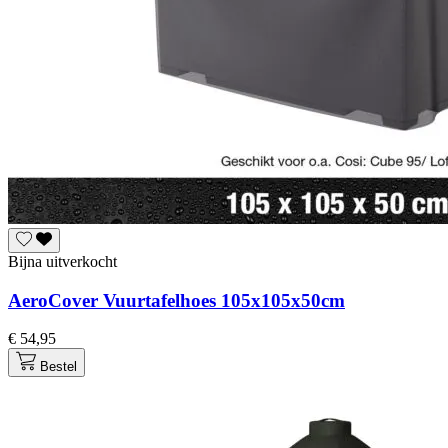
Bijna uitverkocht
AeroCover Vuurtafelhoes 105x105x50cm
€ 54,95
Bestel