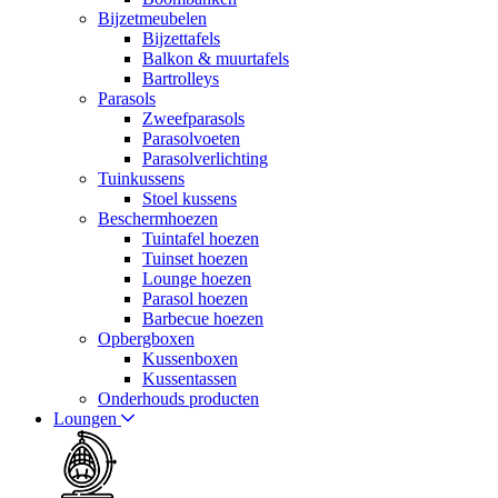
Bijzetmeubelen
Bijzettafels
Balkon & muurtafels
Bartrolleys
Parasols
Zweefparasols
Parasolvoeten
Parasolverlichting
Tuinkussens
Stoel kussens
Beschermhoezen
Tuintafel hoezen
Tuinset hoezen
Lounge hoezen
Parasol hoezen
Barbecue hoezen
Opbergboxen
Kussenboxen
Kussentassen
Onderhouds producten
Loungen