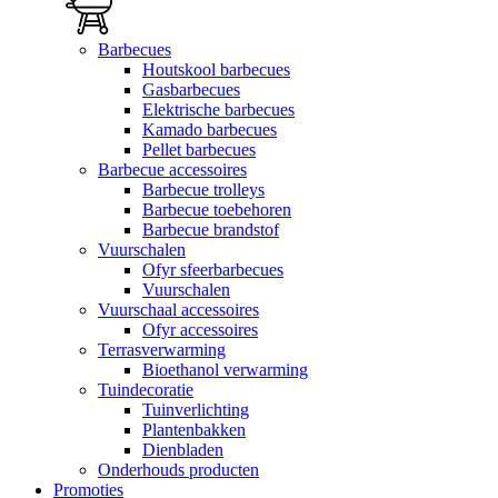
Barbecues
Houtskool barbecues
Gasbarbecues
Elektrische barbecues
Kamado barbecues
Pellet barbecues
Barbecue accessoires
Barbecue trolleys
Barbecue toebehoren
Barbecue brandstof
Vuurschalen
Ofyr sfeerbarbecues
Vuurschalen
Vuurschaal accessoires
Ofyr accessoires
Terrasverwarming
Bioethanol verwarming
Tuindecoratie
Tuinverlichting
Plantenbakken
Dienbladen
Onderhouds producten
Promoties