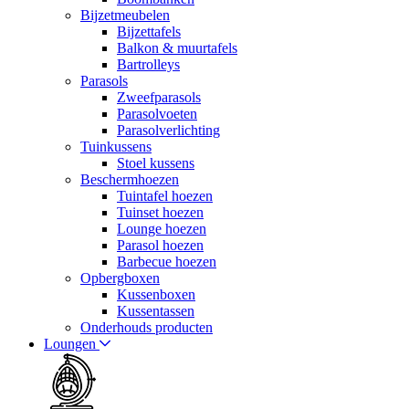
Bijzetmeubelen
Bijzettafels
Balkon & muurtafels
Bartrolleys
Parasols
Zweefparasols
Parasolvoeten
Parasolverlichting
Tuinkussens
Stoel kussens
Beschermhoezen
Tuintafel hoezen
Tuinset hoezen
Lounge hoezen
Parasol hoezen
Barbecue hoezen
Opbergboxen
Kussenboxen
Kussentassen
Onderhouds producten
Loungen