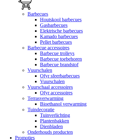
Barbecues
Houtskool barbecues
Gasbarbecues
Elektrische barbecues
Kamado barbecues
Pellet barbecues
Barbecue accessoires
Barbecue trolleys
Barbecue toebehoren
Barbecue brandstof
Vuurschalen
Ofyr sfeerbarbecues
Vuurschalen
Vuurschaal accessoires
Ofyr accessoires
Terrasverwarming
Bioethanol verwarming
Tuindecoratie
Tuinverlichting
Plantenbakken
Dienbladen
Onderhouds producten
Promoties