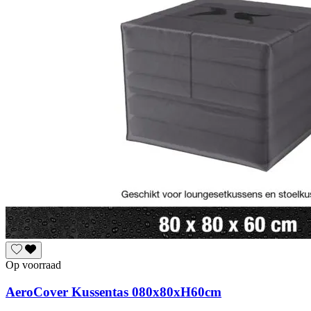
Op voorraad
AeroCover Kussentas 080x80xH60cm