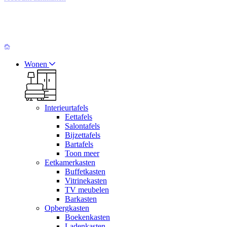
Wonen
Interieurtafels
Eettafels
Salontafels
Bijzettafels
Bartafels
Toon meer
Eetkamerkasten
Buffetkasten
Vitrinekasten
TV meubelen
Barkasten
Opbergkasten
Boekenkasten
Ladenkasten