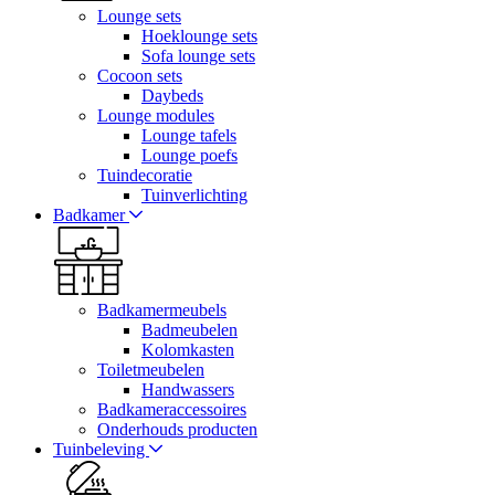
Lounge sets
Hoeklounge sets
Sofa lounge sets
Cocoon sets
Daybeds
Lounge modules
Lounge tafels
Lounge poefs
Tuindecoratie
Tuinverlichting
Badkamer
Badkamermeubels
Badmeubelen
Kolomkasten
Toiletmeubelen
Handwassers
Badkameraccessoires
Onderhouds producten
Tuinbeleving