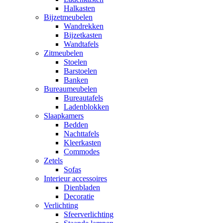
Halkasten
Bijzetmeubelen
Wandrekken
Bijzetkasten
Wandtafels
Zitmeubelen
Stoelen
Barstoelen
Banken
Bureaumeubelen
Bureautafels
Ladenblokken
Slaapkamers
Bedden
Nachttafels
Kleerkasten
Commodes
Zetels
Sofas
Interieur accessoires
Dienbladen
Decoratie
Verlichting
Sfeerverlichting