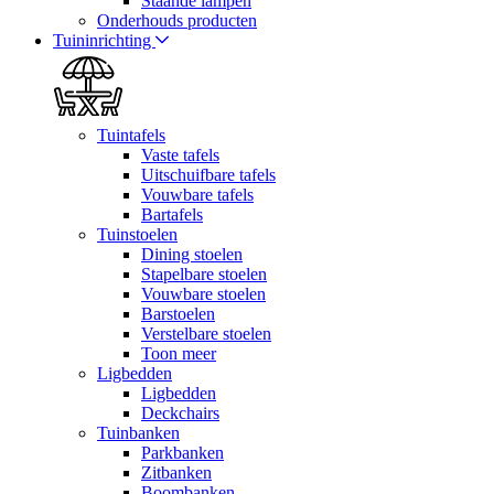
Staande lampen
Onderhouds producten
Tuininrichting
Tuintafels
Vaste tafels
Uitschuifbare tafels
Vouwbare tafels
Bartafels
Tuinstoelen
Dining stoelen
Stapelbare stoelen
Vouwbare stoelen
Barstoelen
Verstelbare stoelen
Toon meer
Ligbedden
Ligbedden
Deckchairs
Tuinbanken
Parkbanken
Zitbanken
Boombanken