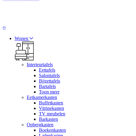
Wonen
Interieurtafels
Eettafels
Salontafels
Bijzettafels
Bartafels
Toon meer
Eetkamerkasten
Buffetkasten
Vitrinekasten
TV meubelen
Barkasten
Opbergkasten
Boekenkasten
Ladenkasten