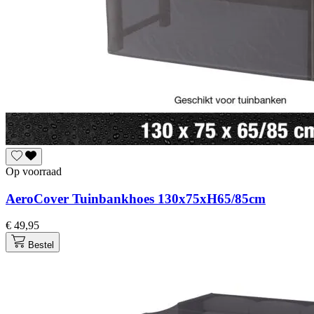
Op voorraad
AeroCover Tuinbankhoes 130x75xH65/85cm
€ 49,95
Bestel