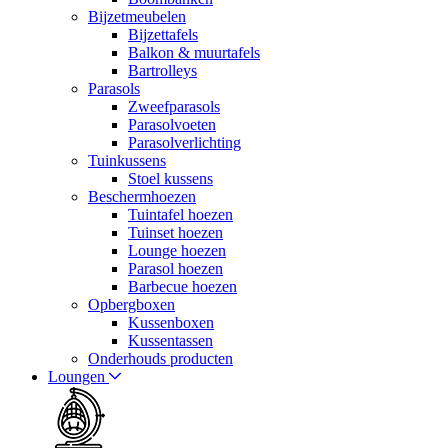
Bijzetmeubelen
Bijzettafels
Balkon & muurtafels
Bartrolleys
Parasols
Zweefparasols
Parasolvoeten
Parasolverlichting
Tuinkussens
Stoel kussens
Beschermhoezen
Tuintafel hoezen
Tuinset hoezen
Lounge hoezen
Parasol hoezen
Barbecue hoezen
Opbergboxen
Kussenboxen
Kussentassen
Onderhouds producten
Loungen