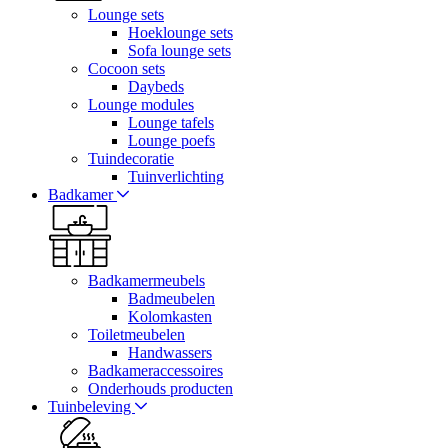
Lounge sets
Hoeklounge sets
Sofa lounge sets
Cocoon sets
Daybeds
Lounge modules
Lounge tafels
Lounge poefs
Tuindecoratie
Tuinverlichting
Badkamer
Badkamermeubels
Badmeubelen
Kolomkasten
Toiletmeubelen
Handwassers
Badkameraccessoires
Onderhouds producten
Tuinbeleving