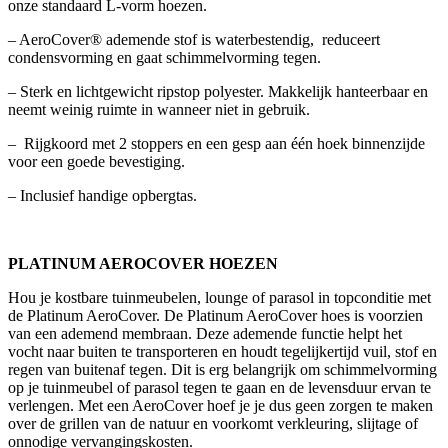
onze standaard L-vorm hoezen.
– AeroCover® ademende stof is waterbestendig, reduceert
condensvorming en gaat schimmelvorming tegen.
– Sterk en lichtgewicht ripstop polyester. Makkelijk hanteerbaar en
neemt weinig ruimte in wanneer niet in gebruik.
– Rijgkoord met 2 stoppers en een gesp aan één hoek binnenzijde
voor een goede bevestiging.
– Inclusief handige opbergtas.
PLATINUM AEROCOVER HOEZEN
Hou je kostbare tuinmeubelen, lounge of parasol in topconditie met
de Platinum AeroCover. De Platinum AeroCover hoes is voorzien
van een ademend membraan. Deze ademende functie helpt het
vocht naar buiten te transporteren en houdt tegelijkertijd vuil, stof en
regen van buitenaf tegen. Dit is erg belangrijk om schimmelvorming
op je tuinmeubel of parasol tegen te gaan en de levensduur ervan te
verlengen. Met een AeroCover hoef je je dus geen zorgen te maken
over de grillen van de natuur en voorkomt verkleuring, slijtage of
onnodige vervangingskosten.