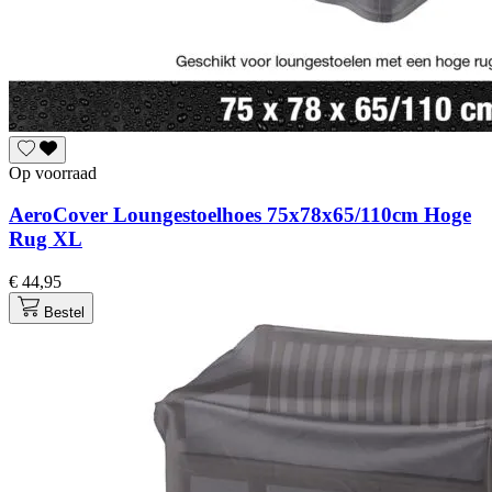
Op voorraad
AeroCover Loungestoelhoes 75x78x65/110cm Hoge
Rug XL
€ 44,95
Bestel