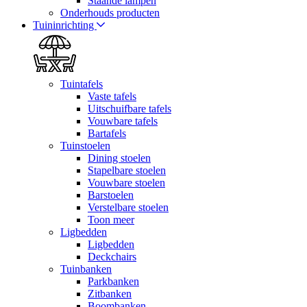
Staande lampen
Onderhouds producten
Tuininrichting
Tuintafels
Vaste tafels
Uitschuifbare tafels
Vouwbare tafels
Bartafels
Tuinstoelen
Dining stoelen
Stapelbare stoelen
Vouwbare stoelen
Barstoelen
Verstelbare stoelen
Toon meer
Ligbedden
Ligbedden
Deckchairs
Tuinbanken
Parkbanken
Zitbanken
Boombanken