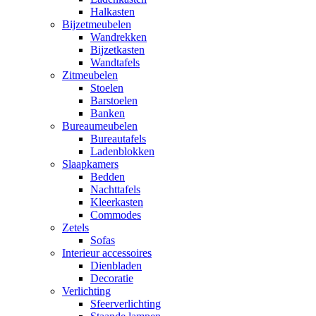
Halkasten
Bijzetmeubelen
Wandrekken
Bijzetkasten
Wandtafels
Zitmeubelen
Stoelen
Barstoelen
Banken
Bureaumeubelen
Bureautafels
Ladenblokken
Slaapkamers
Bedden
Nachttafels
Kleerkasten
Commodes
Zetels
Sofas
Interieur accessoires
Dienbladen
Decoratie
Verlichting
Sfeerverlichting