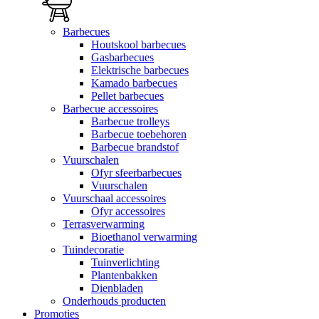
Barbecues
Houtskool barbecues
Gasbarbecues
Elektrische barbecues
Kamado barbecues
Pellet barbecues
Barbecue accessoires
Barbecue trolleys
Barbecue toebehoren
Barbecue brandstof
Vuurschalen
Ofyr sfeerbarbecues
Vuurschalen
Vuurschaal accessoires
Ofyr accessoires
Terrasverwarming
Bioethanol verwarming
Tuindecoratie
Tuinverlichting
Plantenbakken
Dienbladen
Onderhouds producten
Promoties