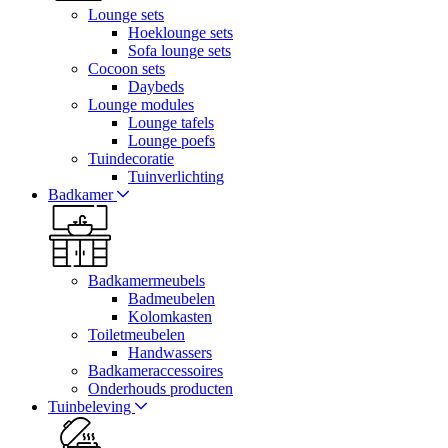
Lounge sets
Hoeklounge sets
Sofa lounge sets
Cocoon sets
Daybeds
Lounge modules
Lounge tafels
Lounge poefs
Tuindecoratie
Tuinverlichting
Badkamer
Badkamermeubels
Badmeubelen
Kolomkasten
Toiletmeubelen
Handwassers
Badkameraccessoires
Onderhouds producten
Tuinbeleving