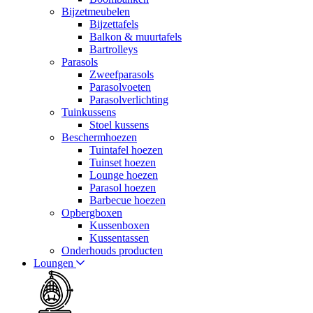
Bijzetmeubelen
Bijzettafels
Balkon & muurtafels
Bartrolleys
Parasols
Zweefparasols
Parasolvoeten
Parasolverlichting
Tuinkussens
Stoel kussens
Beschermhoezen
Tuintafel hoezen
Tuinset hoezen
Lounge hoezen
Parasol hoezen
Barbecue hoezen
Opbergboxen
Kussenboxen
Kussentassen
Onderhouds producten
Loungen