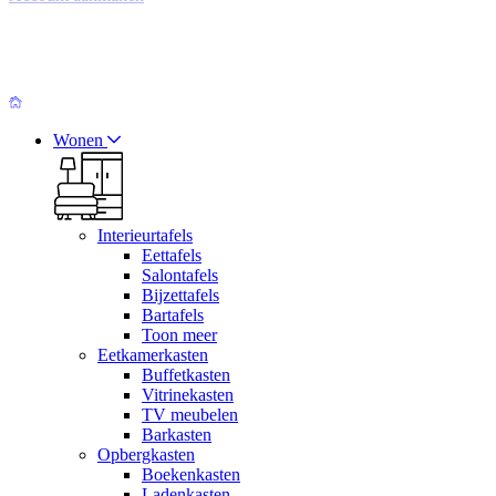
Wonen
Interieurtafels
Eettafels
Salontafels
Bijzettafels
Bartafels
Toon meer
Eetkamerkasten
Buffetkasten
Vitrinekasten
TV meubelen
Barkasten
Opbergkasten
Boekenkasten
Ladenkasten