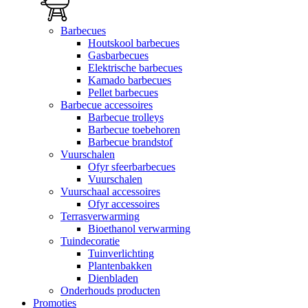
Barbecues
Houtskool barbecues
Gasbarbecues
Elektrische barbecues
Kamado barbecues
Pellet barbecues
Barbecue accessoires
Barbecue trolleys
Barbecue toebehoren
Barbecue brandstof
Vuurschalen
Ofyr sfeerbarbecues
Vuurschalen
Vuurschaal accessoires
Ofyr accessoires
Terrasverwarming
Bioethanol verwarming
Tuindecoratie
Tuinverlichting
Plantenbakken
Dienbladen
Onderhouds producten
Promoties