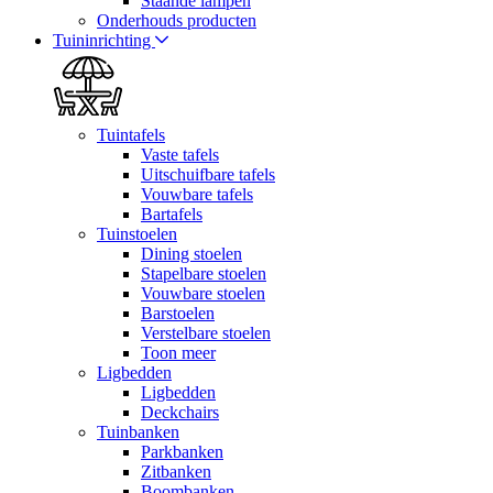
Staande lampen
Onderhouds producten
Tuininrichting
Tuintafels
Vaste tafels
Uitschuifbare tafels
Vouwbare tafels
Bartafels
Tuinstoelen
Dining stoelen
Stapelbare stoelen
Vouwbare stoelen
Barstoelen
Verstelbare stoelen
Toon meer
Ligbedden
Ligbedden
Deckchairs
Tuinbanken
Parkbanken
Zitbanken
Boombanken