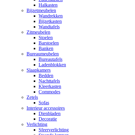
Halkasten
Bijzetmeubelen
Wandrekken
Bijzetkasten
Wandtafels
Zitmeubelen
Stoelen
Barstoelen
Banken
Bureaumeubelen
Bureautafels
Ladenblokken
Slaapkamers
Bedden
Nachttafels
Kleerkasten
Commodes
Zetels
Sofas
Interieur accessoires
Dienbladen
Decoratie
Verlichting
Sfeerverlichting