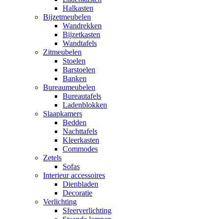
Halkasten
Bijzetmeubelen
Wandrekken
Bijzetkasten
Wandtafels
Zitmeubelen
Stoelen
Barstoelen
Banken
Bureaumeubelen
Bureautafels
Ladenblokken
Slaapkamers
Bedden
Nachttafels
Kleerkasten
Commodes
Zetels
Sofas
Interieur accessoires
Dienbladen
Decoratie
Verlichting
Sfeerverlichting