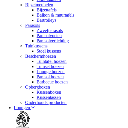
Bijzetmeubelen
Bijzettafels
Balkon & muurtafels
Bartrolleys
Parasols
Zweefparasols
Parasolvoeten
Parasolverlichting
Tuinkussens
Stoel kussens
Beschermhoezen
Tuintafel hoezen
Tuinset hoezen
Lounge hoezen
Parasol hoezen
Barbecue hoezen
Opbergboxen
Kussenboxen
Kussentassen
Onderhouds producten
Loungen