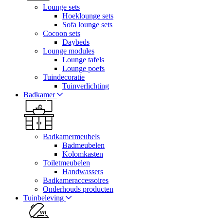
Lounge sets
Hoeklounge sets
Sofa lounge sets
Cocoon sets
Daybeds
Lounge modules
Lounge tafels
Lounge poefs
Tuindecoratie
Tuinverlichting
Badkamer
Badkamermeubels
Badmeubelen
Kolomkasten
Toiletmeubelen
Handwassers
Badkameraccessoires
Onderhouds producten
Tuinbeleving