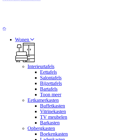
Wonen
Interieurtafels
Eettafels
Salontafels
Bijzettafels
Bartafels
Toon meer
Eetkamerkasten
Buffetkasten
Vitrinekasten
TV meubelen
Barkasten
Opbergkasten
Boekenkasten
Ladenkasten