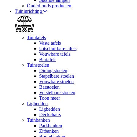
Staande lampen
Onderhouds producten
Tuininrichting
Tuintafels
Vaste tafels
Uitschuifbare tafels
Vouwbare tafels
Bartafels
Tuinstoelen
Dining stoelen
Stapelbare stoelen
Vouwbare stoelen
Barstoelen
Verstelbare stoelen
Toon meer
Ligbedden
Ligbedden
Deckchairs
Tuinbanken
Parkbanken
Zitbanken
Boombanken