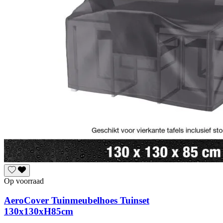
Op voorraad
AeroCover Tuinmeubelhoes Tuinset
130x130xH85cm