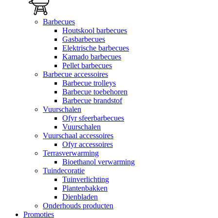
Barbecues
Houtskool barbecues
Gasbarbecues
Elektrische barbecues
Kamado barbecues
Pellet barbecues
Barbecue accessoires
Barbecue trolleys
Barbecue toebehoren
Barbecue brandstof
Vuurschalen
Ofyr sfeerbarbecues
Vuurschalen
Vuurschaal accessoires
Ofyr accessoires
Terrasverwarming
Bioethanol verwarming
Tuindecoratie
Tuinverlichting
Plantenbakken
Dienbladen
Onderhouds producten
Promoties