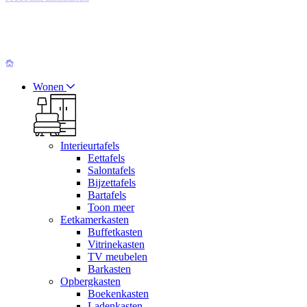
Wonen
Interieurtafels
Eettafels
Salontafels
Bijzettafels
Bartafels
Toon meer
Eetkamerkasten
Buffetkasten
Vitrinekasten
TV meubelen
Barkasten
Opbergkasten
Boekenkasten
Ladenkasten