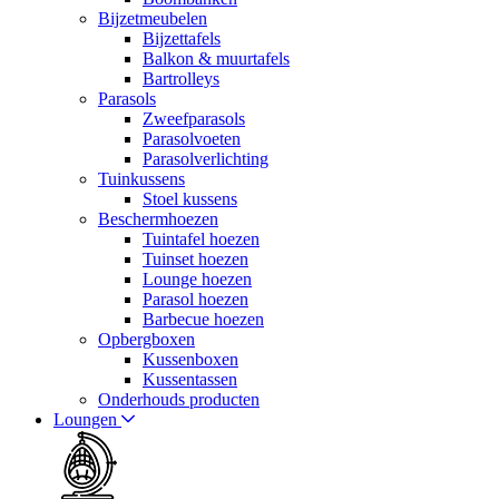
Bijzetmeubelen
Bijzettafels
Balkon & muurtafels
Bartrolleys
Parasols
Zweefparasols
Parasolvoeten
Parasolverlichting
Tuinkussens
Stoel kussens
Beschermhoezen
Tuintafel hoezen
Tuinset hoezen
Lounge hoezen
Parasol hoezen
Barbecue hoezen
Opbergboxen
Kussenboxen
Kussentassen
Onderhouds producten
Loungen