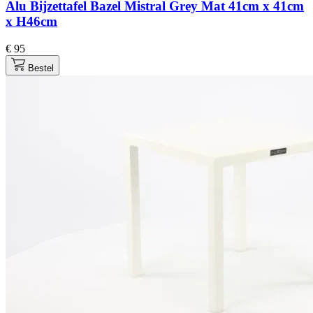
Alu Bijzettafel Bazel Mistral Grey Mat 41cm x 41cm
x H46cm
€ 95
Bestel