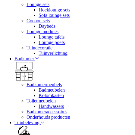
Lounge sets
Hoeklounge sets
Sofa lounge sets
Cocoon sets
Daybeds
Lounge modules
Lounge tafels
Lounge poefs
Tuindecoratie
Tuinverlichting
Badkamer
Badkamermeubels
Badmeubelen
Kolomkasten
Toiletmeubelen
Handwassers
Badkameraccessoires
Onderhouds producten
Tuinbeleving