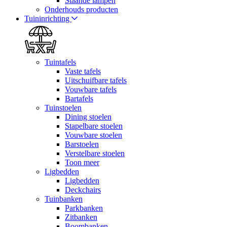
Staande lampen
Onderhouds producten
Tuininrichting
Tuintafels
Vaste tafels
Uitschuifbare tafels
Vouwbare tafels
Bartafels
Tuinstoelen
Dining stoelen
Stapelbare stoelen
Vouwbare stoelen
Barstoelen
Verstelbare stoelen
Toon meer
Ligbedden
Ligbedden
Deckchairs
Tuinbanken
Parkbanken
Zitbanken
Boombanken