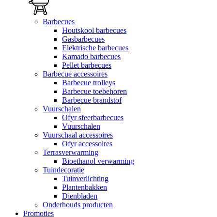
Barbecues
Houtskool barbecues
Gasbarbecues
Elektrische barbecues
Kamado barbecues
Pellet barbecues
Barbecue accessoires
Barbecue trolleys
Barbecue toebehoren
Barbecue brandstof
Vuurschalen
Ofyr sfeerbarbecues
Vuurschalen
Vuurschaal accessoires
Ofyr accessoires
Terrasverwarming
Bioethanol verwarming
Tuindecoratie
Tuinverlichting
Plantenbakken
Dienbladen
Onderhouds producten
Promoties