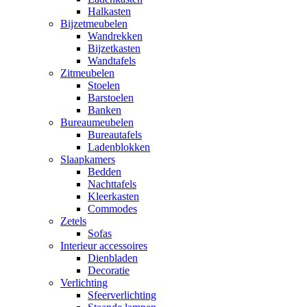
Halkasten
Bijzetmeubelen
Wandrekken
Bijzetkasten
Wandtafels
Zitmeubelen
Stoelen
Barstoelen
Banken
Bureaumeubelen
Bureautafels
Ladenblokken
Slaapkamers
Bedden
Nachttafels
Kleerkasten
Commodes
Zetels
Sofas
Interieur accessoires
Dienbladen
Decoratie
Verlichting
Sfeerverlichting