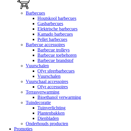
Barbecues
Houtskool barbecues
Gasbarbecues
Elektrische barbecues
Kamado barbecues
Pellet barbecues
Barbecue accessoires
Barbecue trolleys
Barbecue toebehoren
Barbecue brandstof
Vuurschalen
Ofyr sfeerbarbecues
Vuurschalen
Vuurschaal accessoires
Ofyr accessoires
Terrasverwarming
Bioethanol verwarming
Tuindecoratie
Tuinverlichting
Plantenbakken
Dienbladen
Onderhouds producten
Promoties