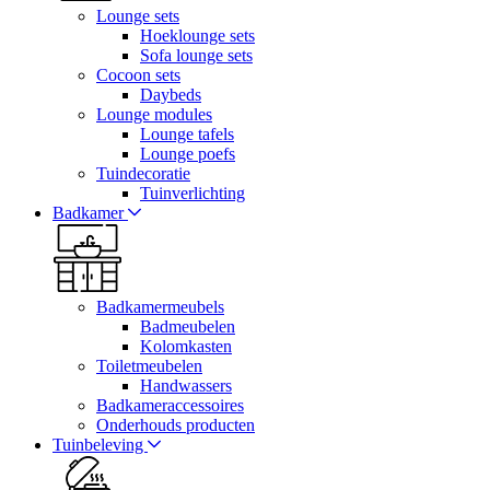
Lounge sets
Hoeklounge sets
Sofa lounge sets
Cocoon sets
Daybeds
Lounge modules
Lounge tafels
Lounge poefs
Tuindecoratie
Tuinverlichting
Badkamer
Badkamermeubels
Badmeubelen
Kolomkasten
Toiletmeubelen
Handwassers
Badkameraccessoires
Onderhouds producten
Tuinbeleving