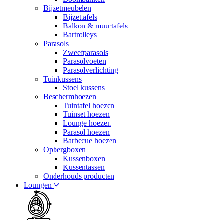
Bijzetmeubelen
Bijzettafels
Balkon & muurtafels
Bartrolleys
Parasols
Zweefparasols
Parasolvoeten
Parasolverlichting
Tuinkussens
Stoel kussens
Beschermhoezen
Tuintafel hoezen
Tuinset hoezen
Lounge hoezen
Parasol hoezen
Barbecue hoezen
Opbergboxen
Kussenboxen
Kussentassen
Onderhouds producten
Loungen