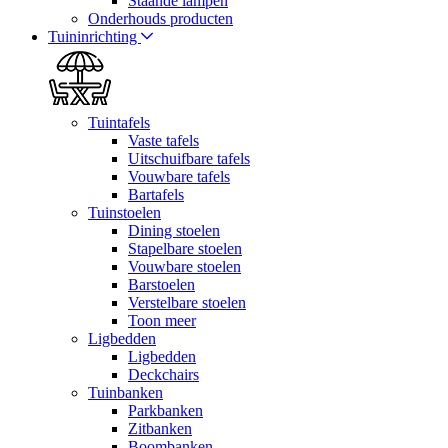
Staande lampen
Onderhouds producten
Tuininrichting
Tuintafels
Vaste tafels
Uitschuifbare tafels
Vouwbare tafels
Bartafels
Tuinstoelen
Dining stoelen
Stapelbare stoelen
Vouwbare stoelen
Barstoelen
Verstelbare stoelen
Toon meer
Ligbedden
Ligbedden
Deckchairs
Tuinbanken
Parkbanken
Zitbanken
Boombanken