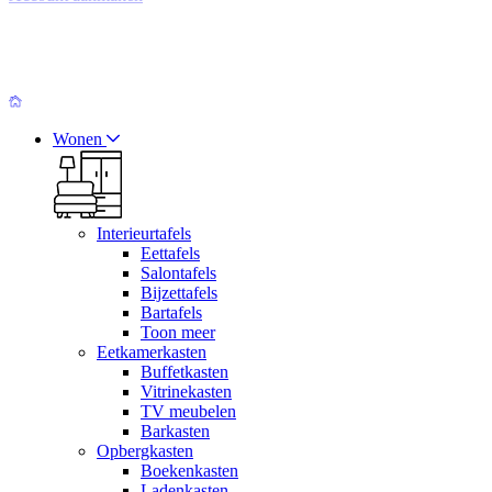
Wonen
Interieurtafels
Eettafels
Salontafels
Bijzettafels
Bartafels
Toon meer
Eetkamerkasten
Buffetkasten
Vitrinekasten
TV meubelen
Barkasten
Opbergkasten
Boekenkasten
Ladenkasten