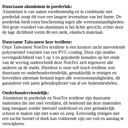
Duurzaam aluminium in poederlak:
Aluminium is van nature roestbestendig en in combinatie met
poederlak zorgt dit voor een langere levensduur van het frame. De
poederlak biedt extra bescherming tegen alle weersomstandigheden.
Het grote voordeel van aluminium is het lichte gewicht, echter door
de lage dichtheid vormt dit een sterk, elastisch materiaal.
Duurzame Taiwanese luxe textilene:
Onze Taiwanese NonTex textilene is een luxueze zacht aanvoelende
polyesterstof voorzien van een PVC-coating. Door zijn strakke
wevingsdichtheid van 1 op 1 en gepolierde lasnaden op het einde
van de weving onderscheidt deze NonTex zich tegenover alle
anderen op de markt. Hierdoor is onze soft touch textilene zeer
duurzaam en onderhoudsvriendelijk, gemakkelijk te reinigen en
bovendien uitermate bestand tegen alle weersomstandigheden, dit
garandeert vele jaren gebruiksplezier van al uw buitenmeubelen.
Onderhoudsvriendelijk:
Aluminium in poederlak en NonTex textilene zijn duurzame
materialen die niet snel verslijten, dit betekend dat deze materialen
lang meegaan zonder intensief onderhoud en zeer gemakkelijk
schoon te maken zijn met water en zeep. Eenvoudig reinigen met
een zachte borstel of doek kan voldoende zijn om vuil en aanslag te
verwijderen.