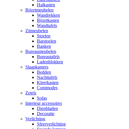
Halkasten
Bijzetmeubelen
Wandrekken
Bijzetkasten
Wandtafels
Zitmeubelen
Stoelen
Barstoelen
Banken
Bureaumeubelen
Bureautafels
Ladenblokken
Slaapkamers
Bedden
Nachttafels
Kleerkasten
Commodes
Zetels
Sofas
Interieur accessoires
Dienbladen
Decoratie
Verlichting
Sfeerverlichting