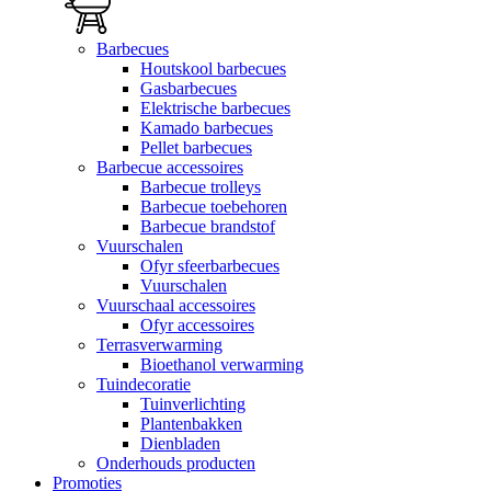
Barbecues
Houtskool barbecues
Gasbarbecues
Elektrische barbecues
Kamado barbecues
Pellet barbecues
Barbecue accessoires
Barbecue trolleys
Barbecue toebehoren
Barbecue brandstof
Vuurschalen
Ofyr sfeerbarbecues
Vuurschalen
Vuurschaal accessoires
Ofyr accessoires
Terrasverwarming
Bioethanol verwarming
Tuindecoratie
Tuinverlichting
Plantenbakken
Dienbladen
Onderhouds producten
Promoties