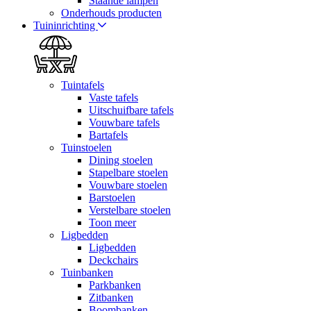
Staande lampen
Onderhouds producten
Tuininrichting
Tuintafels
Vaste tafels
Uitschuifbare tafels
Vouwbare tafels
Bartafels
Tuinstoelen
Dining stoelen
Stapelbare stoelen
Vouwbare stoelen
Barstoelen
Verstelbare stoelen
Toon meer
Ligbedden
Ligbedden
Deckchairs
Tuinbanken
Parkbanken
Zitbanken
Boombanken