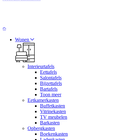
Wonen
Interieurtafels
Eettafels
Salontafels
Bijzettafels
Bartafels
Toon meer
Eetkamerkasten
Buffetkasten
Vitrinekasten
TV meubelen
Barkasten
Opbergkasten
Boekenkasten
Ladenkasten