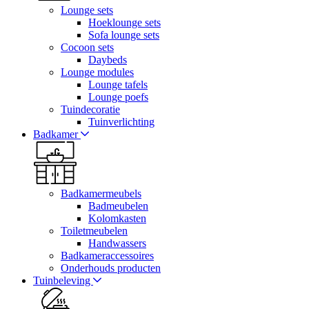
Lounge sets
Hoeklounge sets
Sofa lounge sets
Cocoon sets
Daybeds
Lounge modules
Lounge tafels
Lounge poefs
Tuindecoratie
Tuinverlichting
Badkamer
Badkamermeubels
Badmeubelen
Kolomkasten
Toiletmeubelen
Handwassers
Badkameraccessoires
Onderhouds producten
Tuinbeleving