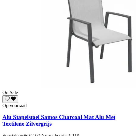
On Sale
Op voorraad
Alu Stapelstoel Samos Charcoal Mat Alu Met
Textilene Zilvergrijs
Speciale prijs
€ 107
Normale prijs
€ 119