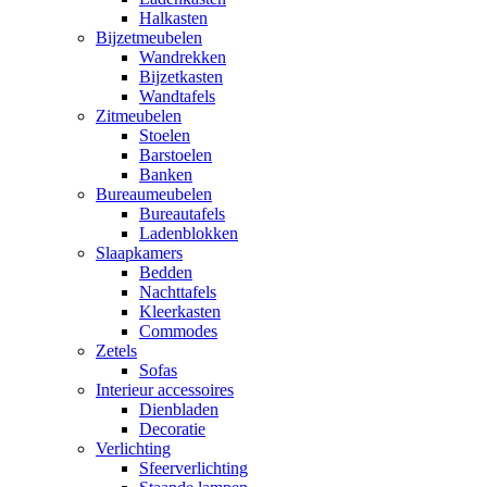
Halkasten
Bijzetmeubelen
Wandrekken
Bijzetkasten
Wandtafels
Zitmeubelen
Stoelen
Barstoelen
Banken
Bureaumeubelen
Bureautafels
Ladenblokken
Slaapkamers
Bedden
Nachttafels
Kleerkasten
Commodes
Zetels
Sofas
Interieur accessoires
Dienbladen
Decoratie
Verlichting
Sfeerverlichting