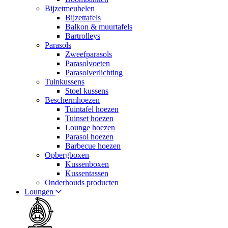
Bijzetmeubelen
Bijzettafels
Balkon & muurtafels
Bartrolleys
Parasols
Zweefparasols
Parasolvoeten
Parasolverlichting
Tuinkussens
Stoel kussens
Beschermhoezen
Tuintafel hoezen
Tuinset hoezen
Lounge hoezen
Parasol hoezen
Barbecue hoezen
Opbergboxen
Kussenboxen
Kussentassen
Onderhouds producten
Loungen