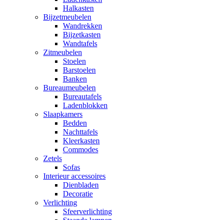
Halkasten
Bijzetmeubelen
Wandrekken
Bijzetkasten
Wandtafels
Zitmeubelen
Stoelen
Barstoelen
Banken
Bureaumeubelen
Bureautafels
Ladenblokken
Slaapkamers
Bedden
Nachttafels
Kleerkasten
Commodes
Zetels
Sofas
Interieur accessoires
Dienbladen
Decoratie
Verlichting
Sfeerverlichting