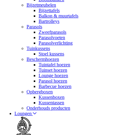
Bijzetmeubelen
Bijzettafels
Balkon & muurtafels
Bartrolleys
Parasols
Zweefparasols
Parasolvoeten
Parasolverlichting
Tuinkussens
Stoel kussens
Beschermhoezen
Tuintafel hoezen
Tuinset hoezen
Lounge hoezen
Parasol hoezen
Barbecue hoezen
Opbergboxen
Kussenboxen
Kussentassen
Onderhouds producten
Loungen