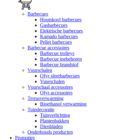
Barbecues
Houtskool barbecues
Gasbarbecues
Elektrische barbecues
Kamado barbecues
Pellet barbecues
Barbecue accessoires
Barbecue trolleys
Barbecue toebehoren
Barbecue brandstof
Vuurschalen
Ofyr sfeerbarbecues
Vuurschalen
Vuurschaal accessoires
Ofyr accessoires
Terrasverwarming
Bioethanol verwarming
Tuindecoratie
Tuinverlichting
Plantenbakken
Dienbladen
Onderhouds producten
Promoties