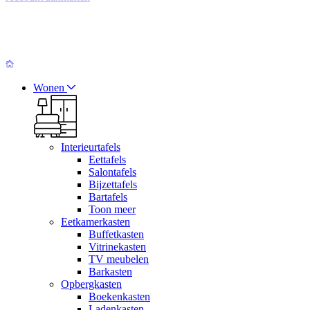
Wonen
Interieurtafels
Eettafels
Salontafels
Bijzettafels
Bartafels
Toon meer
Eetkamerkasten
Buffetkasten
Vitrinekasten
TV meubelen
Barkasten
Opbergkasten
Boekenkasten
Ladenkasten