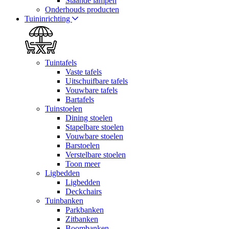
Staande lampen
Onderhouds producten
Tuininrichting
Tuintafels
Vaste tafels
Uitschuifbare tafels
Vouwbare tafels
Bartafels
Tuinstoelen
Dining stoelen
Stapelbare stoelen
Vouwbare stoelen
Barstoelen
Verstelbare stoelen
Toon meer
Ligbedden
Ligbedden
Deckchairs
Tuinbanken
Parkbanken
Zitbanken
Boombanken