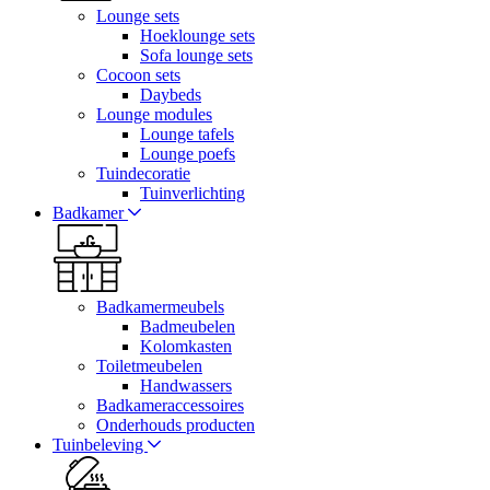
Lounge sets
Hoeklounge sets
Sofa lounge sets
Cocoon sets
Daybeds
Lounge modules
Lounge tafels
Lounge poefs
Tuindecoratie
Tuinverlichting
Badkamer
Badkamermeubels
Badmeubelen
Kolomkasten
Toiletmeubelen
Handwassers
Badkameraccessoires
Onderhouds producten
Tuinbeleving