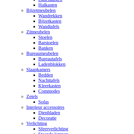
Halkasten
Bijzetmeubelen
Wandrekken
Bijzetkasten
Wandtafels
Zitmeubelen
Stoelen
Barstoelen
Banken
Bureaumeubelen
Bureautafels
Ladenblokken
Slaapkamers
Bedden
Nachttafels
Kleerkasten
Commodes
Zetels
Sofas
Interieur accessoires
Dienbladen
Decoratie
Verlichting
Sfeerverlichting