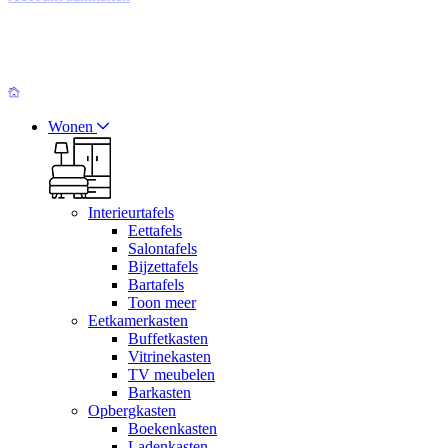
Wonen
Interieurtafels
Eettafels
Salontafels
Bijzettafels
Bartafels
Toon meer
Eetkamerkasten
Buffetkasten
Vitrinekasten
TV meubelen
Barkasten
Opbergkasten
Boekenkasten
Ladenkasten