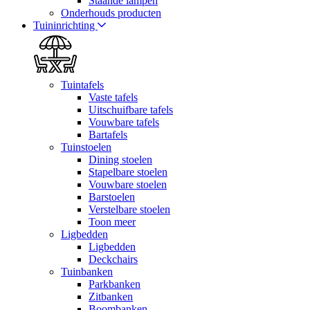
Staande lampen
Onderhouds producten
Tuininrichting
Tuintafels
Vaste tafels
Uitschuifbare tafels
Vouwbare tafels
Bartafels
Tuinstoelen
Dining stoelen
Stapelbare stoelen
Vouwbare stoelen
Barstoelen
Verstelbare stoelen
Toon meer
Ligbedden
Ligbedden
Deckchairs
Tuinbanken
Parkbanken
Zitbanken
Boombanken