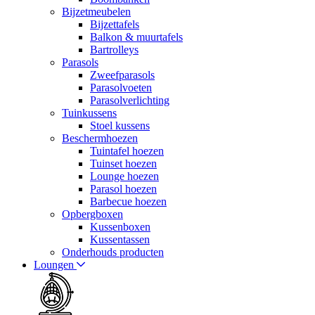
Bijzetmeubelen
Bijzettafels
Balkon & muurtafels
Bartrolleys
Parasols
Zweefparasols
Parasolvoeten
Parasolverlichting
Tuinkussens
Stoel kussens
Beschermhoezen
Tuintafel hoezen
Tuinset hoezen
Lounge hoezen
Parasol hoezen
Barbecue hoezen
Opbergboxen
Kussenboxen
Kussentassen
Onderhouds producten
Loungen