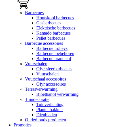
Barbecues
Houtskool barbecues
Gasbarbecues
Elektrische barbecues
Kamado barbecues
Pellet barbecues
Barbecue accessoires
Barbecue trolleys
Barbecue toebehoren
Barbecue brandstof
Vuurschalen
Ofyr sfeerbarbecues
Vuurschalen
Vuurschaal accessoires
Ofyr accessoires
Terrasverwarming
Bioethanol verwarming
Tuindecoratie
Tuinverlichting
Plantenbakken
Dienbladen
Onderhouds producten
Promoties