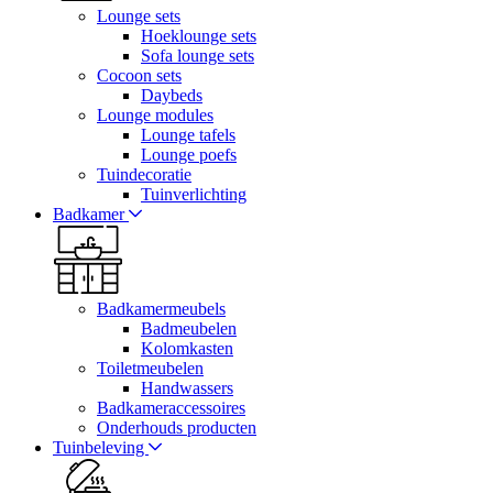
Lounge sets
Hoeklounge sets
Sofa lounge sets
Cocoon sets
Daybeds
Lounge modules
Lounge tafels
Lounge poefs
Tuindecoratie
Tuinverlichting
Badkamer
Badkamermeubels
Badmeubelen
Kolomkasten
Toiletmeubelen
Handwassers
Badkameraccessoires
Onderhouds producten
Tuinbeleving