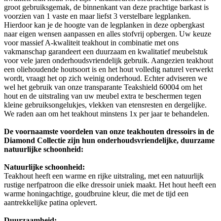
groot gebruiksgemak, de binnenkant van deze prachtige barkast is
voorzien van 1 vaste en maar liefst 3 verstelbare legplanken.
Hierdoor kan je de hoogte van de legplanken in deze opbergkast
naar eigen wensen aanpassen en alles stofvrij opbergen. Uw keuze
voor massief A-kwaliteit teakhout in combinatie met ons
vakmanschap garandeert een duurzaam en kwalitatief meubelstuk
voor vele jaren onderhoudsvriendelijk gebruik. Aangezien teakhout
een oliehoudende houtsoort is en het hout volledig naturel verwerkt
wordt, vraagt het op zich weinig onderhoud. Echter adviseren we
wel het gebruik van onze transparante Teakshield 60004 om het
hout en de uitstraling van uw meubel extra te beschermen tegen
kleine gebruiksongelukjes, vlekken van etensresten en dergelijke.
We raden aan om het teakhout minstens 1x per jaar te behandelen.
De voornaamste voordelen van onze teakhouten dressoirs in de
Diamond Collectie zijn hun onderhoudsvriendelijke, duurzame
natuurlijke schoonheid:
Natuurlijke schoonheid:
Teakhout heeft een warme en rijke uitstraling, met een natuurlijk
rustige nerfpatroon die elke dressoir uniek maakt. Het hout heeft een
warme honingachtige, goudbruine kleur, die met de tijd een
aantrekkelijke patina oplevert.
Duurzaamheid: