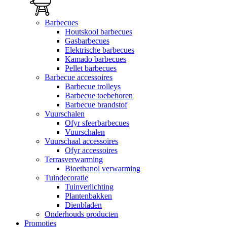
Barbecues
Houtskool barbecues
Gasbarbecues
Elektrische barbecues
Kamado barbecues
Pellet barbecues
Barbecue accessoires
Barbecue trolleys
Barbecue toebehoren
Barbecue brandstof
Vuurschalen
Ofyr sfeerbarbecues
Vuurschalen
Vuurschaal accessoires
Ofyr accessoires
Terrasverwarming
Bioethanol verwarming
Tuindecoratie
Tuinverlichting
Plantenbakken
Dienbladen
Onderhouds producten
Promoties