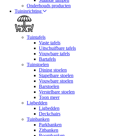
Staande lampen
Onderhouds producten
Tuininrichting
Tuintafels
Vaste tafels
Uitschuifbare tafels
Vouwbare tafels
Bartafels
Tuinstoelen
Dining stoelen
Stapelbare stoelen
Vouwbare stoelen
Barstoelen
Verstelbare stoelen
Toon meer
Ligbedden
Ligbedden
Deckchairs
Tuinbanken
Parkbanken
Zitbanken
Boombanken