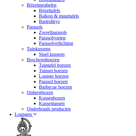
Bijzetmeubelen
Bijzettafels
Balkon & muurtafels
Bartrolleys
Parasols
Zweefparasols
Parasolvoeten
Parasolverlichting
Tuinkussens
Stoel kussens
Beschermhoezen
Tuintafel hoezen
Tuinset hoezen
Lounge hoezen
Parasol hoezen
Barbecue hoezen
Opbergboxen
Kussenboxen
Kussentassen
Onderhouds producten
Loungen