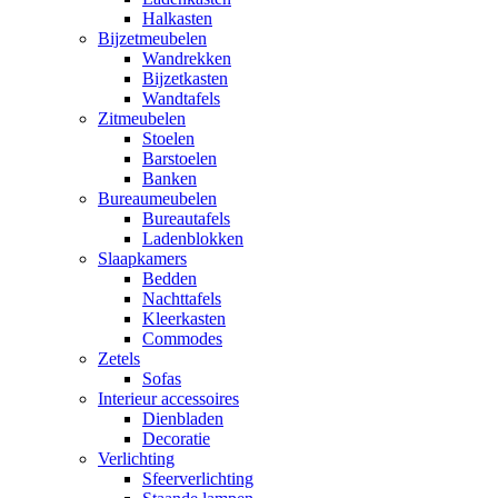
Halkasten
Bijzetmeubelen
Wandrekken
Bijzetkasten
Wandtafels
Zitmeubelen
Stoelen
Barstoelen
Banken
Bureaumeubelen
Bureautafels
Ladenblokken
Slaapkamers
Bedden
Nachttafels
Kleerkasten
Commodes
Zetels
Sofas
Interieur accessoires
Dienbladen
Decoratie
Verlichting
Sfeerverlichting