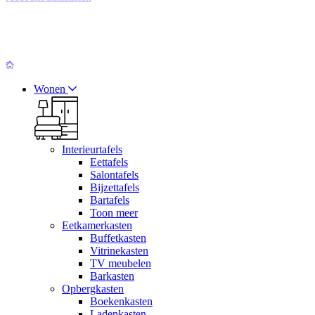
Wonen
Interieurtafels
Eettafels
Salontafels
Bijzettafels
Bartafels
Toon meer
Eetkamerkasten
Buffetkasten
Vitrinekasten
TV meubelen
Barkasten
Opbergkasten
Boekenkasten
Ladenkasten