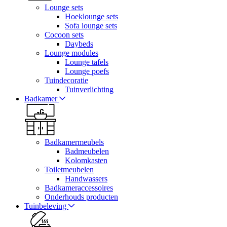
Lounge sets
Hoeklounge sets
Sofa lounge sets
Cocoon sets
Daybeds
Lounge modules
Lounge tafels
Lounge poefs
Tuindecoratie
Tuinverlichting
Badkamer
Badkamermeubels
Badmeubelen
Kolomkasten
Toiletmeubelen
Handwassers
Badkameraccessoires
Onderhouds producten
Tuinbeleving