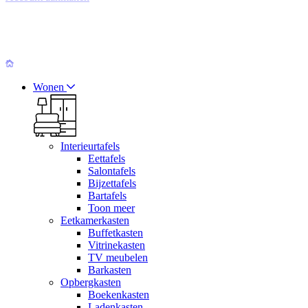
Wonen
Interieurtafels
Eettafels
Salontafels
Bijzettafels
Bartafels
Toon meer
Eetkamerkasten
Buffetkasten
Vitrinekasten
TV meubelen
Barkasten
Opbergkasten
Boekenkasten
Ladenkasten