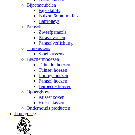
Bijzetmeubelen
Bijzettafels
Balkon & muurtafels
Bartrolleys
Parasols
Zweefparasols
Parasolvoeten
Parasolverlichting
Tuinkussens
Stoel kussens
Beschermhoezen
Tuintafel hoezen
Tuinset hoezen
Lounge hoezen
Parasol hoezen
Barbecue hoezen
Opbergboxen
Kussenboxen
Kussentassen
Onderhouds producten
Loungen