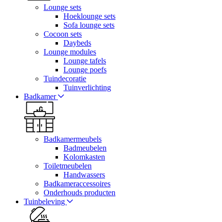
Lounge sets
Hoeklounge sets
Sofa lounge sets
Cocoon sets
Daybeds
Lounge modules
Lounge tafels
Lounge poefs
Tuindecoratie
Tuinverlichting
Badkamer
Badkamermeubels
Badmeubelen
Kolomkasten
Toiletmeubelen
Handwassers
Badkameraccessoires
Onderhouds producten
Tuinbeleving