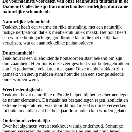
De voornaamste voordelen van onze teakhouten tuintafels in de
Diamond Collectie zijn hun onderhoudsvriendelijke, duurzame
natuurlijke schoonheid:
Natuurlijke schoonheid:
Teakhout heeft een warme en rijke uitstraling, met een natuurlijk
rustige nerfpatroon dat elk meubelstuk uniek maakt. Het hout heeft
een warme honingachtige, goudbruine kleur die met de tijd kan
vergrijzen, wat een aantrekkelijke patina oplevert.
Duurzaamheid:
Teak hout is een oliehoudende houtsoort en staat bekend om zijn
duurzaamheid. Hierdoor is deze zeer geschikt voor buitengebruik en
kan het gedurende vele jaren meegaan. Onze meubelstukken zijn
gemaakt van stevig midden-stam hout die aan een strenge selectie
onderworpen werd.
Weerbestendigheid:
Teakhout bevat natuurlijke oliën die helpen bij het beschermen tegen
de natuur elementen. Dit maakt het bestand tegen regen, zonlicht en
extreme temperaturen, waardoor dit hout ideaal is om te verwerken
tot buitenmeubilair dat het hele jaar door buiten kan worden gelaten.
Onderhoudsvriendelijk:
Over het algemeen vereist teakhout weinig onderhoud. Sommige
mensen verkiezen de natuurlijke vergrijzing van het hout, terwijl