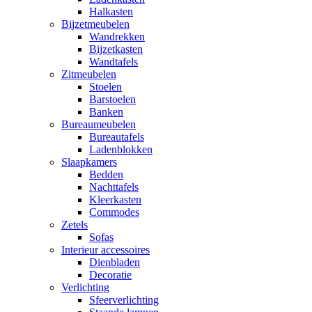
Halkasten
Bijzetmeubelen
Wandrekken
Bijzetkasten
Wandtafels
Zitmeubelen
Stoelen
Barstoelen
Banken
Bureaumeubelen
Bureautafels
Ladenblokken
Slaapkamers
Bedden
Nachttafels
Kleerkasten
Commodes
Zetels
Sofas
Interieur accessoires
Dienbladen
Decoratie
Verlichting
Sfeerverlichting