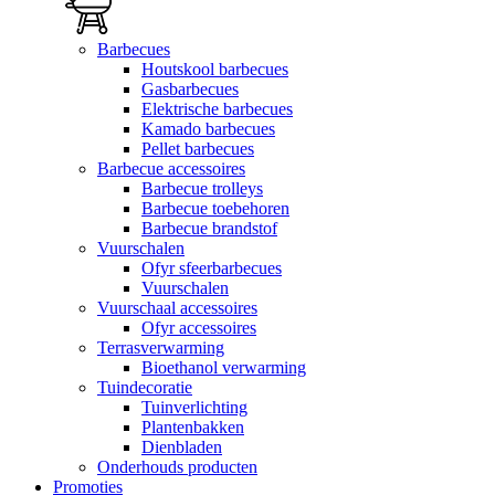
Barbecues
Houtskool barbecues
Gasbarbecues
Elektrische barbecues
Kamado barbecues
Pellet barbecues
Barbecue accessoires
Barbecue trolleys
Barbecue toebehoren
Barbecue brandstof
Vuurschalen
Ofyr sfeerbarbecues
Vuurschalen
Vuurschaal accessoires
Ofyr accessoires
Terrasverwarming
Bioethanol verwarming
Tuindecoratie
Tuinverlichting
Plantenbakken
Dienbladen
Onderhouds producten
Promoties