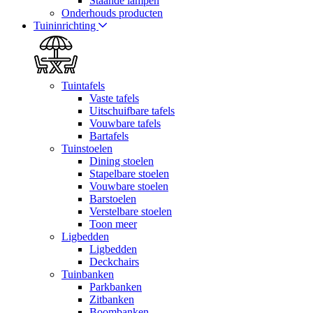
Staande lampen
Onderhouds producten
Tuininrichting
Tuintafels
Vaste tafels
Uitschuifbare tafels
Vouwbare tafels
Bartafels
Tuinstoelen
Dining stoelen
Stapelbare stoelen
Vouwbare stoelen
Barstoelen
Verstelbare stoelen
Toon meer
Ligbedden
Ligbedden
Deckchairs
Tuinbanken
Parkbanken
Zitbanken
Boombanken