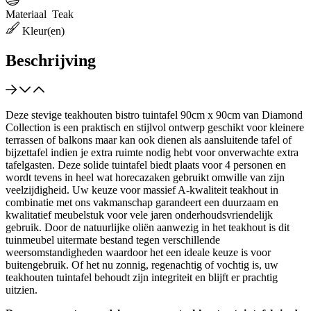
Materiaal
Teak
Kleur(en)
Beschrijving
Deze stevige teakhouten bistro tuintafel 90cm x 90cm van Diamond
Collection is een praktisch en stijlvol ontwerp geschikt voor kleinere
terrassen of balkons maar kan ook dienen als aansluitende tafel of
bijzettafel indien je extra ruimte nodig hebt voor onverwachte extra
tafelgasten. Deze solide tuintafel biedt plaats voor 4 personen en
wordt tevens in heel wat horecazaken gebruikt omwille van zijn
veelzijdigheid. Uw keuze voor massief A-kwaliteit teakhout in
combinatie met ons vakmanschap garandeert een duurzaam en
kwalitatief meubelstuk voor vele jaren onderhoudsvriendelijk
gebruik. Door de natuurlijke oliën aanwezig in het teakhout is dit
tuinmeubel uitermate bestand tegen verschillende
weersomstandigheden waardoor het een ideale keuze is voor
buitengebruik. Of het nu zonnig, regenachtig of vochtig is, uw
teakhouten tuintafel behoudt zijn integriteit en blijft er prachtig
uitzien.