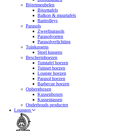
Bijzetmeubelen
Bijzettafels
Balkon & muurtafels
Bartrolleys
Parasols
Zweefparasols
Parasolvoeten
Parasolverlichting
Tuinkussens
Stoel kussens
Beschermhoezen
Tuintafel hoezen
Tuinset hoezen
Lounge hoezen
Parasol hoezen
Barbecue hoezen
Opbergboxen
Kussenboxen
Kussentassen
Onderhouds producten
Loungen