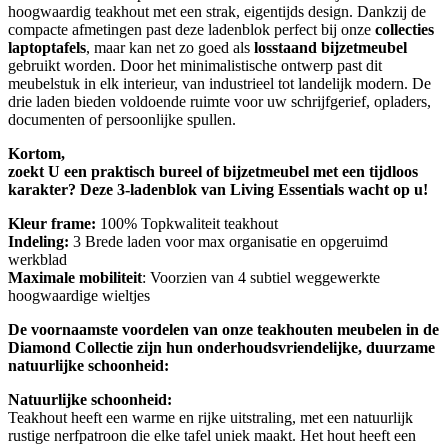
hoogwaardig teakhout met een strak, eigentijds design. Dankzij de
compacte afmetingen past deze ladenblok perfect bij onze
collecties
laptoptafels
, maar kan net zo goed als
losstaand bijzetmeubel
gebruikt worden. Door het minimalistische ontwerp past dit
meubelstuk in elk interieur, van industrieel tot landelijk modern. De
drie laden bieden voldoende ruimte voor uw schrijfgerief, opladers,
documenten of persoonlijke spullen.
Kortom,
zoekt U een praktisch bureel of bijzetmeubel met een tijdloos
karakter? Deze 3-ladenblok van Living Essentials wacht op u!
Kleur frame:
100% Topkwaliteit teakhout
Indeling:
3 Brede laden voor max organisatie en opgeruimd
werkblad
Maximale mobiliteit
: Voorzien van 4 subtiel weggewerkte
hoogwaardige wieltjes
De voornaamste voordelen van onze teakhouten meubelen in de
Diamond Collectie zijn hun onderhoudsvriendelijke, duurzame
natuurlijke schoonheid:
Natuurlijke schoonheid:
Teakhout heeft een warme en rijke uitstraling, met een natuurlijk
rustige nerfpatroon die elke tafel uniek maakt. Het hout heeft een