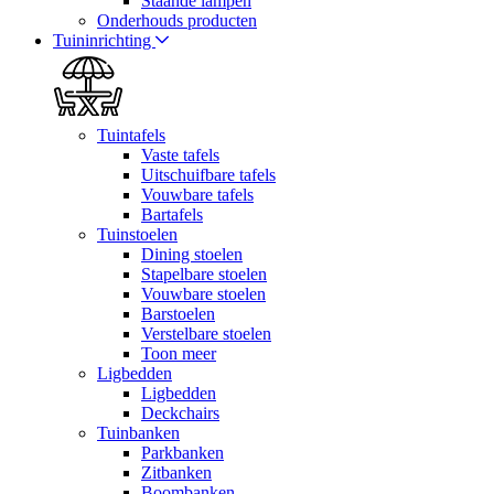
Staande lampen
Onderhouds producten
Tuininrichting
Tuintafels
Vaste tafels
Uitschuifbare tafels
Vouwbare tafels
Bartafels
Tuinstoelen
Dining stoelen
Stapelbare stoelen
Vouwbare stoelen
Barstoelen
Verstelbare stoelen
Toon meer
Ligbedden
Ligbedden
Deckchairs
Tuinbanken
Parkbanken
Zitbanken
Boombanken