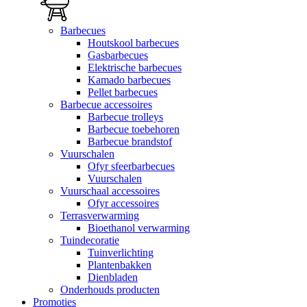
Barbecues
Houtskool barbecues
Gasbarbecues
Elektrische barbecues
Kamado barbecues
Pellet barbecues
Barbecue accessoires
Barbecue trolleys
Barbecue toebehoren
Barbecue brandstof
Vuurschalen
Ofyr sfeerbarbecues
Vuurschalen
Vuurschaal accessoires
Ofyr accessoires
Terrasverwarming
Bioethanol verwarming
Tuindecoratie
Tuinverlichting
Plantenbakken
Dienbladen
Onderhouds producten
Promoties