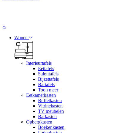
Wonen
Interieurtafels
Eettafels
Salontafels
Bijzettafels
Bartafels
Toon meer
Eetkamerkasten
Buffetkasten
Vitrinekasten
TV meubelen
Barkasten
Opbergkasten
Boekenkasten
Ladenkasten