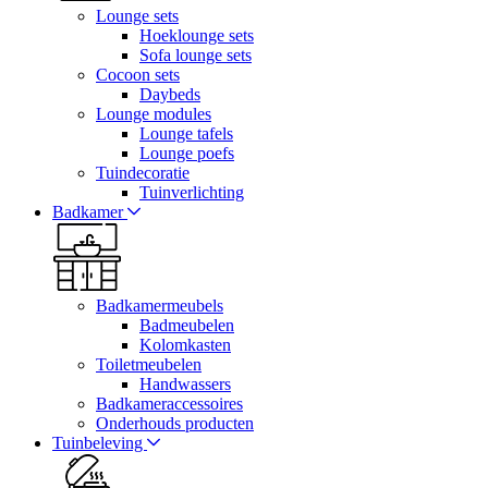
Lounge sets
Hoeklounge sets
Sofa lounge sets
Cocoon sets
Daybeds
Lounge modules
Lounge tafels
Lounge poefs
Tuindecoratie
Tuinverlichting
Badkamer
Badkamermeubels
Badmeubelen
Kolomkasten
Toiletmeubelen
Handwassers
Badkameraccessoires
Onderhouds producten
Tuinbeleving