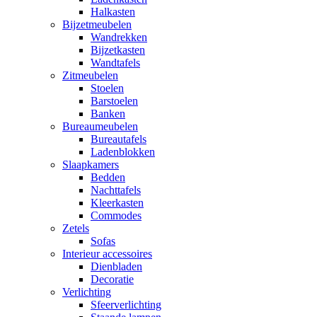
Halkasten
Bijzetmeubelen
Wandrekken
Bijzetkasten
Wandtafels
Zitmeubelen
Stoelen
Barstoelen
Banken
Bureaumeubelen
Bureautafels
Ladenblokken
Slaapkamers
Bedden
Nachttafels
Kleerkasten
Commodes
Zetels
Sofas
Interieur accessoires
Dienbladen
Decoratie
Verlichting
Sfeerverlichting