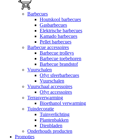
Barbecues
Houtskool barbecues
Gasbarbecues
Elektrische barbecues
Kamado barbecues
Pellet barbecues
Barbecue accessoires
Barbecue trolleys
Barbecue toebehoren
Barbecue brandstof
Vuurschalen
Ofyr sfeerbarbecues
Vuurschalen
Vuurschaal accessoires
Ofyr accessoires
Terrasverwarming
Bioethanol verwarming
Tuindecoratie
Tuinverlichting
Plantenbakken
Dienbladen
Onderhouds producten
Promoties