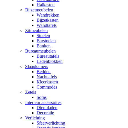
Halkasten
Bijzetmeubelen
Wandrekken
Bijzetkasten
Wandtafels
Zitmeubelen
Stoelen
Barstoelen
Banken
Bureaumeubelen
Bureautafels
Ladenblokken
Slaapkamers
Bedden
Nachttafels
Kleerkasten
Commodes
Zetels
Sofas
Interieur accessoires
Dienbladen
Decoratie
Verlichting
Sfeerverlichting