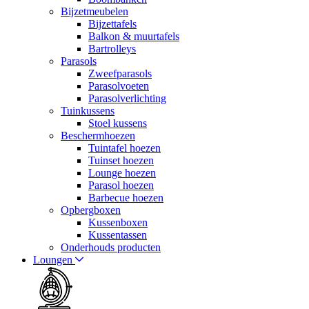
Bijzetmeubelen
Bijzettafels
Balkon & muurtafels
Bartrolleys
Parasols
Zweefparasols
Parasolvoeten
Parasolverlichting
Tuinkussens
Stoel kussens
Beschermhoezen
Tuintafel hoezen
Tuinset hoezen
Lounge hoezen
Parasol hoezen
Barbecue hoezen
Opbergboxen
Kussenboxen
Kussentassen
Onderhouds producten
Loungen