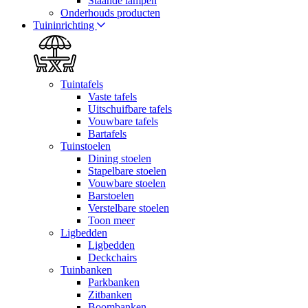
Staande lampen
Onderhouds producten
Tuininrichting
Tuintafels
Vaste tafels
Uitschuifbare tafels
Vouwbare tafels
Bartafels
Tuinstoelen
Dining stoelen
Stapelbare stoelen
Vouwbare stoelen
Barstoelen
Verstelbare stoelen
Toon meer
Ligbedden
Ligbedden
Deckchairs
Tuinbanken
Parkbanken
Zitbanken
Boombanken