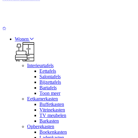
Wonen
Interieurtafels
Eettafels
Salontafels
Bijzettafels
Bartafels
Toon meer
Eetkamerkasten
Buffetkasten
Vitrinekasten
TV meubelen
Barkasten
Opbergkasten
Boekenkasten
Ladenkasten