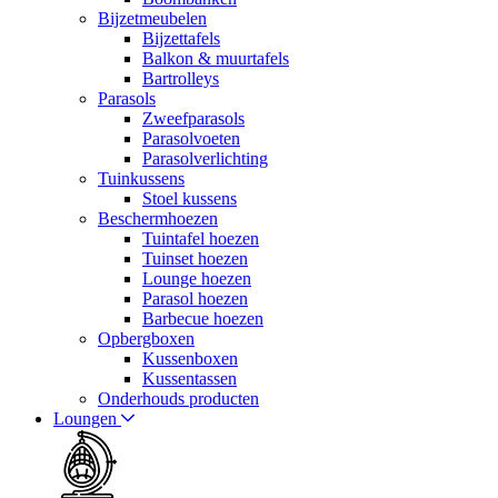
Bijzetmeubelen
Bijzettafels
Balkon & muurtafels
Bartrolleys
Parasols
Zweefparasols
Parasolvoeten
Parasolverlichting
Tuinkussens
Stoel kussens
Beschermhoezen
Tuintafel hoezen
Tuinset hoezen
Lounge hoezen
Parasol hoezen
Barbecue hoezen
Opbergboxen
Kussenboxen
Kussentassen
Onderhouds producten
Loungen