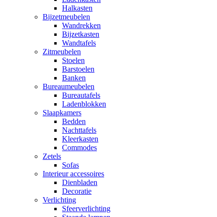
Halkasten
Bijzetmeubelen
Wandrekken
Bijzetkasten
Wandtafels
Zitmeubelen
Stoelen
Barstoelen
Banken
Bureaumeubelen
Bureautafels
Ladenblokken
Slaapkamers
Bedden
Nachttafels
Kleerkasten
Commodes
Zetels
Sofas
Interieur accessoires
Dienbladen
Decoratie
Verlichting
Sfeerverlichting