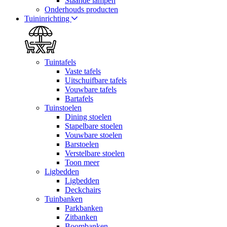
Staande lampen
Onderhouds producten
Tuininrichting
Tuintafels
Vaste tafels
Uitschuifbare tafels
Vouwbare tafels
Bartafels
Tuinstoelen
Dining stoelen
Stapelbare stoelen
Vouwbare stoelen
Barstoelen
Verstelbare stoelen
Toon meer
Ligbedden
Ligbedden
Deckchairs
Tuinbanken
Parkbanken
Zitbanken
Boombanken