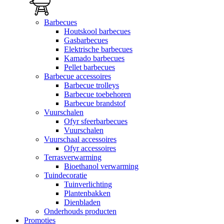
Barbecues
Houtskool barbecues
Gasbarbecues
Elektrische barbecues
Kamado barbecues
Pellet barbecues
Barbecue accessoires
Barbecue trolleys
Barbecue toebehoren
Barbecue brandstof
Vuurschalen
Ofyr sfeerbarbecues
Vuurschalen
Vuurschaal accessoires
Ofyr accessoires
Terrasverwarming
Bioethanol verwarming
Tuindecoratie
Tuinverlichting
Plantenbakken
Dienbladen
Onderhouds producten
Promoties