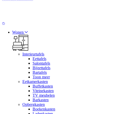
Wonen
Interieurtafels
Eettafels
Salontafels
Bijzettafels
Bartafels
Toon meer
Eetkamerkasten
Buffetkasten
Vitrinekasten
TV meubelen
Barkasten
Opbergkasten
Boekenkasten
Ladenkasten