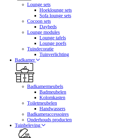
Lounge sets
Hoeklounge sets
Sofa lounge sets
Cocoon sets
Daybeds
Lounge modules
Lounge tafels
Lounge poefs
Tuindecoratie
Tuinverlichting
Badkamer
Badkamermeubels
Badmeubelen
Kolomkasten
Toiletmeubelen
Handwassers
Badkameraccessoires
Onderhouds producten
Tuinbeleving