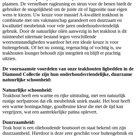
plaatsen. De verstelbare rugleuning en steun voor de benen biedt de
gebruiker de mogelijkheid om de juiste zit of ligpositie naar eigen
wens te kiezen. Uw keuze voor massief A-kwaliteit teakhout in
combinatie met ons vakmanschap garandeert een duurzaam en
kwalitatief meubelstuk voor vele jaren onderhoudsvriendelijk
gebruik. Door de natuurlijke oliën aanwezig in het teakhout is dit
tuinmeubel uitermate bestand tegen verschillende
weersomstandigheden waardoor het een ideale keuze is voor
buitengebruik. Of het nu zonnig, regenachtig of vochtig is, uw
teakhouten lounger behoudt zijn integriteit en blijft er prachtig
uitzien.
De voornaamste voordelen van onze teakhouten ligbedden in de
Diamond Collectie zijn hun onderhoudsvriendelijke, duurzame
natuurlijke schoonheid:
Natuurlijke schoonheid:
Teakhout heeft een warme en rijke uitstraling, met een natuurlijk
rustige nerfpatroon dat elk meubelstuk uniek maakt. Het hout heeft
een warme honingachtige, goudbruine kleur die met de tijd kan
vergrijzen, wat een aantrekkelijke patina oplevert.
Duurzaamheid:
Teak hout is een oliehoudende houtsoort en staat bekend om zijn
duurzaamheid. Hierdoor is deze zeer geschikt voor buitengebruik en