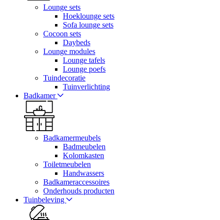
Lounge sets
Hoeklounge sets
Sofa lounge sets
Cocoon sets
Daybeds
Lounge modules
Lounge tafels
Lounge poefs
Tuindecoratie
Tuinverlichting
Badkamer
Badkamermeubels
Badmeubelen
Kolomkasten
Toiletmeubelen
Handwassers
Badkameraccessoires
Onderhouds producten
Tuinbeleving