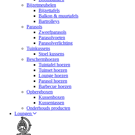
Bijzetmeubelen
Bijzettafels
Balkon & muurtafels
Bartrolleys
Parasols
Zweefparasols
Parasolvoeten
Parasolverlichting
Tuinkussens
Stoel kussens
Beschermhoezen
Tuintafel hoezen
Tuinset hoezen
Lounge hoezen
Parasol hoezen
Barbecue hoezen
Opbergboxen
Kussenboxen
Kussentassen
Onderhouds producten
Loungen