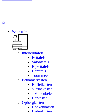
Wonen
Interieurtafels
Eettafels
Salontafels
Bijzettafels
Bartafels
Toon meer
Eetkamerkasten
Buffetkasten
Vitrinekasten
TV meubelen
Barkasten
Opbergkasten
Boekenkasten
Ladenkasten