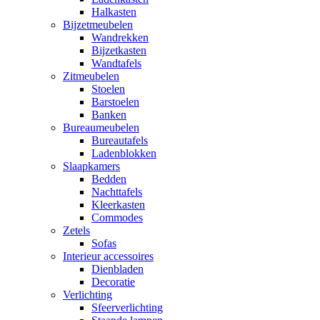
Halkasten
Bijzetmeubelen
Wandrekken
Bijzetkasten
Wandtafels
Zitmeubelen
Stoelen
Barstoelen
Banken
Bureaumeubelen
Bureautafels
Ladenblokken
Slaapkamers
Bedden
Nachttafels
Kleerkasten
Commodes
Zetels
Sofas
Interieur accessoires
Dienbladen
Decoratie
Verlichting
Sfeerverlichting