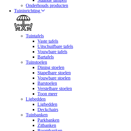
Staande lampen
Onderhouds producten
Tuininrichting
Tuintafels
Vaste tafels
Uitschuifbare tafels
Vouwbare tafels
Bartafels
Tuinstoelen
Dining stoelen
Stapelbare stoelen
Vouwbare stoelen
Barstoelen
Verstelbare stoelen
Toon meer
Ligbedden
Ligbedden
Deckchairs
Tuinbanken
Parkbanken
Zitbanken
Boombanken