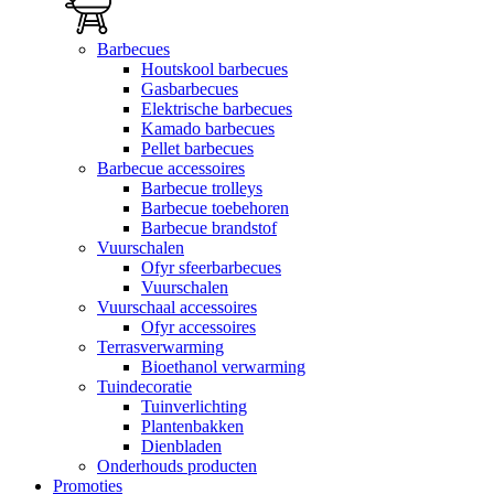
Barbecues
Houtskool barbecues
Gasbarbecues
Elektrische barbecues
Kamado barbecues
Pellet barbecues
Barbecue accessoires
Barbecue trolleys
Barbecue toebehoren
Barbecue brandstof
Vuurschalen
Ofyr sfeerbarbecues
Vuurschalen
Vuurschaal accessoires
Ofyr accessoires
Terrasverwarming
Bioethanol verwarming
Tuindecoratie
Tuinverlichting
Plantenbakken
Dienbladen
Onderhouds producten
Promoties