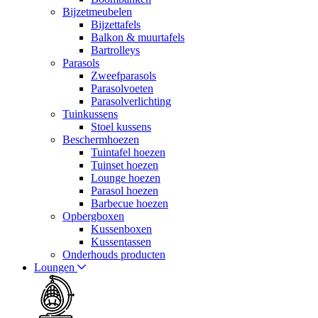
Bijzetmeubelen
Bijzettafels
Balkon & muurtafels
Bartrolleys
Parasols
Zweefparasols
Parasolvoeten
Parasolverlichting
Tuinkussens
Stoel kussens
Beschermhoezen
Tuintafel hoezen
Tuinset hoezen
Lounge hoezen
Parasol hoezen
Barbecue hoezen
Opbergboxen
Kussenboxen
Kussentassen
Onderhouds producten
Loungen