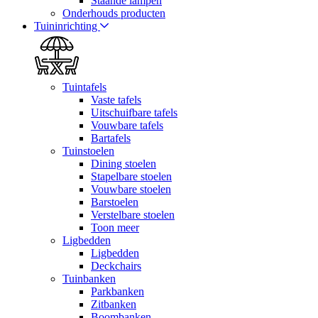
Staande lampen
Onderhouds producten
Tuininrichting
Tuintafels
Vaste tafels
Uitschuifbare tafels
Vouwbare tafels
Bartafels
Tuinstoelen
Dining stoelen
Stapelbare stoelen
Vouwbare stoelen
Barstoelen
Verstelbare stoelen
Toon meer
Ligbedden
Ligbedden
Deckchairs
Tuinbanken
Parkbanken
Zitbanken
Boombanken