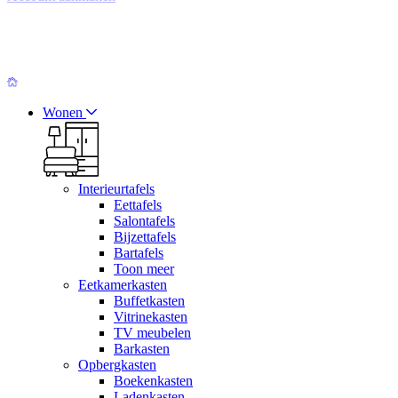
Wonen
Interieurtafels
Eettafels
Salontafels
Bijzettafels
Bartafels
Toon meer
Eetkamerkasten
Buffetkasten
Vitrinekasten
TV meubelen
Barkasten
Opbergkasten
Boekenkasten
Ladenkasten