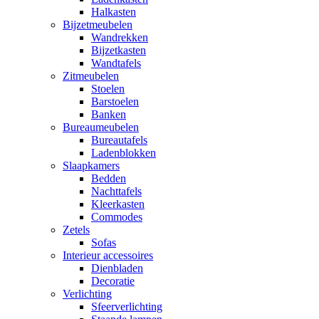
Halkasten
Bijzetmeubelen
Wandrekken
Bijzetkasten
Wandtafels
Zitmeubelen
Stoelen
Barstoelen
Banken
Bureaumeubelen
Bureautafels
Ladenblokken
Slaapkamers
Bedden
Nachttafels
Kleerkasten
Commodes
Zetels
Sofas
Interieur accessoires
Dienbladen
Decoratie
Verlichting
Sfeerverlichting