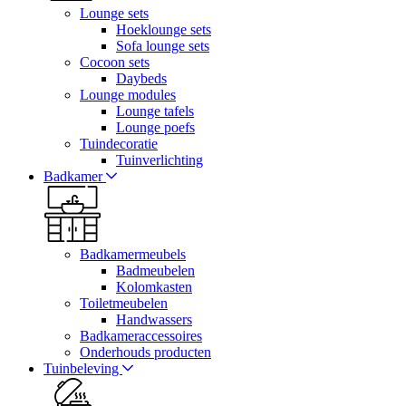
Lounge sets
Hoeklounge sets
Sofa lounge sets
Cocoon sets
Daybeds
Lounge modules
Lounge tafels
Lounge poefs
Tuindecoratie
Tuinverlichting
Badkamer
Badkamermeubels
Badmeubelen
Kolomkasten
Toiletmeubelen
Handwassers
Badkameraccessoires
Onderhouds producten
Tuinbeleving