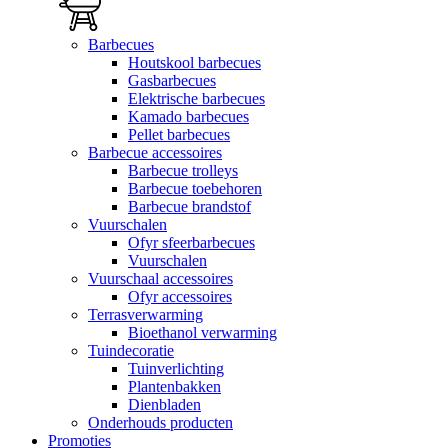
Barbecues
Houtskool barbecues
Gasbarbecues
Elektrische barbecues
Kamado barbecues
Pellet barbecues
Barbecue accessoires
Barbecue trolleys
Barbecue toebehoren
Barbecue brandstof
Vuurschalen
Ofyr sfeerbarbecues
Vuurschalen
Vuurschaal accessoires
Ofyr accessoires
Terrasverwarming
Bioethanol verwarming
Tuindecoratie
Tuinverlichting
Plantenbakken
Dienbladen
Onderhouds producten
Promoties