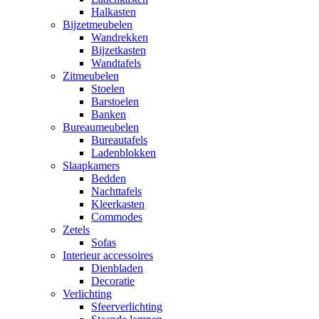
Halkasten
Bijzetmeubelen
Wandrekken
Bijzetkasten
Wandtafels
Zitmeubelen
Stoelen
Barstoelen
Banken
Bureaumeubelen
Bureautafels
Ladenblokken
Slaapkamers
Bedden
Nachttafels
Kleerkasten
Commodes
Zetels
Sofas
Interieur accessoires
Dienbladen
Decoratie
Verlichting
Sfeerverlichting