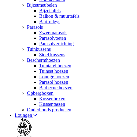
Bijzetmeubelen
Bijzettafels
Balkon & muurtafels
Bartrolleys
Parasols
Zweefparasols
Parasolvoeten
Parasolverlichting
Tuinkussens
Stoel kussens
Beschermhoezen
Tuintafel hoezen
Tuinset hoezen
Lounge hoezen
Parasol hoezen
Barbecue hoezen
Opbergboxen
Kussenboxen
Kussentassen
Onderhouds producten
Loungen