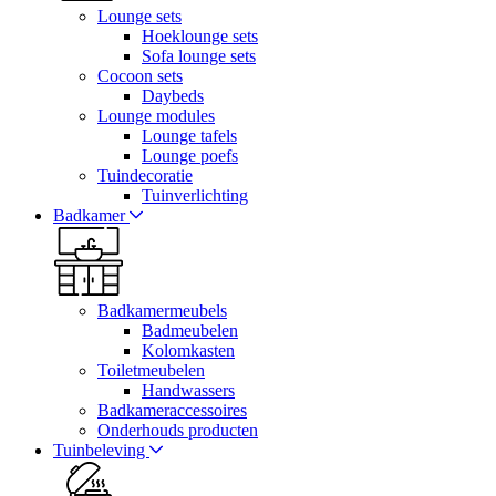
Lounge sets
Hoeklounge sets
Sofa lounge sets
Cocoon sets
Daybeds
Lounge modules
Lounge tafels
Lounge poefs
Tuindecoratie
Tuinverlichting
Badkamer
Badkamermeubels
Badmeubelen
Kolomkasten
Toiletmeubelen
Handwassers
Badkameraccessoires
Onderhouds producten
Tuinbeleving