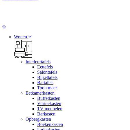
Wonen
Interieurtafels
Eettafels
Salontafels
Bijzettafels
Bartafels
Toon meer
Eetkamerkasten
Buffetkasten
Vitrinekasten
TV meubelen
Barkasten
Opbergkasten
Boekenkasten
Ladenkasten