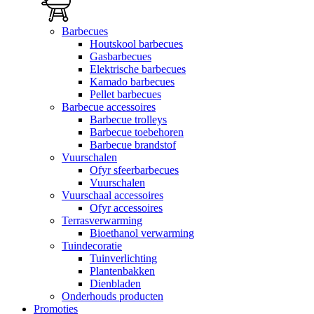
Barbecues
Houtskool barbecues
Gasbarbecues
Elektrische barbecues
Kamado barbecues
Pellet barbecues
Barbecue accessoires
Barbecue trolleys
Barbecue toebehoren
Barbecue brandstof
Vuurschalen
Ofyr sfeerbarbecues
Vuurschalen
Vuurschaal accessoires
Ofyr accessoires
Terrasverwarming
Bioethanol verwarming
Tuindecoratie
Tuinverlichting
Plantenbakken
Dienbladen
Onderhouds producten
Promoties