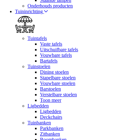
Staande lampen
Onderhouds producten
Tuininrichting
Tuintafels
Vaste tafels
Uitschuifbare tafels
Vouwbare tafels
Bartafels
Tuinstoelen
Dining stoelen
Stapelbare stoelen
Vouwbare stoelen
Barstoelen
Verstelbare stoelen
Toon meer
Ligbedden
Ligbedden
Deckchairs
Tuinbanken
Parkbanken
Zitbanken
Boombanken