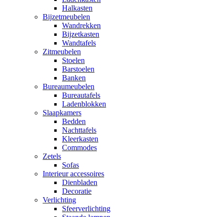
Halkasten
Bijzetmeubelen
Wandrekken
Bijzetkasten
Wandtafels
Zitmeubelen
Stoelen
Barstoelen
Banken
Bureaumeubelen
Bureautafels
Ladenblokken
Slaapkamers
Bedden
Nachttafels
Kleerkasten
Commodes
Zetels
Sofas
Interieur accessoires
Dienbladen
Decoratie
Verlichting
Sfeerverlichting