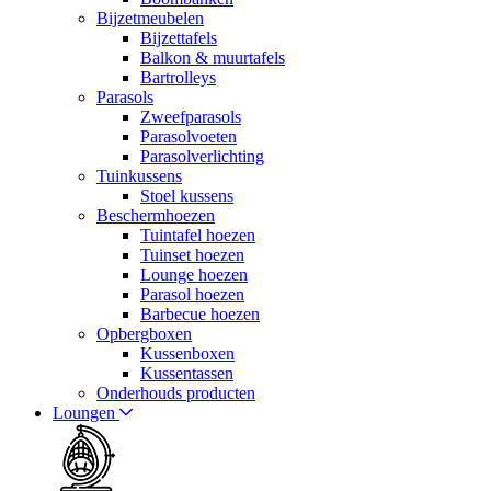
Bijzetmeubelen
Bijzettafels
Balkon & muurtafels
Bartrolleys
Parasols
Zweefparasols
Parasolvoeten
Parasolverlichting
Tuinkussens
Stoel kussens
Beschermhoezen
Tuintafel hoezen
Tuinset hoezen
Lounge hoezen
Parasol hoezen
Barbecue hoezen
Opbergboxen
Kussenboxen
Kussentassen
Onderhouds producten
Loungen