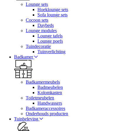
Lounge sets
Hoeklounge sets
Sofa lounge sets
Cocoon sets
Daybeds
Lounge modules
Lounge tafels
Lounge poefs
Tuindecoratie
Tuinverlichting
Badkamer
Badkamermeubels
Badmeubelen
Kolomkasten
Toiletmeubelen
Handwassers
Badkameraccessoires
Onderhouds producten
Tuinbeleving