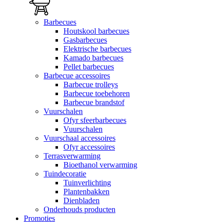
Barbecues
Houtskool barbecues
Gasbarbecues
Elektrische barbecues
Kamado barbecues
Pellet barbecues
Barbecue accessoires
Barbecue trolleys
Barbecue toebehoren
Barbecue brandstof
Vuurschalen
Ofyr sfeerbarbecues
Vuurschalen
Vuurschaal accessoires
Ofyr accessoires
Terrasverwarming
Bioethanol verwarming
Tuindecoratie
Tuinverlichting
Plantenbakken
Dienbladen
Onderhouds producten
Promoties