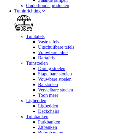
Staande lampen
Onderhouds producten
Tuininrichting
Tuintafels
Vaste tafels
Uitschuifbare tafels
Vouwbare tafels
Bartafels
Tuinstoelen
Dining stoelen
Stapelbare stoelen
Vouwbare stoelen
Barstoelen
Verstelbare stoelen
Toon meer
Ligbedden
Ligbedden
Deckchairs
Tuinbanken
Parkbanken
Zitbanken
Boombanken