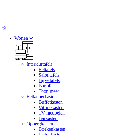
Wonen
Interieurtafels
Eettafels
Salontafels
Bijzettafels
Bartafels
Toon meer
Eetkamerkasten
Buffetkasten
Vitrinekasten
TV meubelen
Barkasten
Opbergkasten
Boekenkasten
Ladenkasten