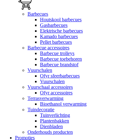
Barbecues
Houtskool barbecues
Gasbarbecues
Elektrische barbecues
Kamado barbecues
Pellet barbecues
Barbecue accessoires
Barbecue trolleys
Barbecue toebehoren
Barbecue brandstof
Vuurschalen
Ofyr sfeerbarbecues
Vuurschalen
Vuurschaal accessoires
Ofyr accessoires
Terrasverwarming
Bioethanol verwarming
Tuindecoratie
Tuinverlichting
Plantenbakken
Dienbladen
Onderhouds producten
Promoties