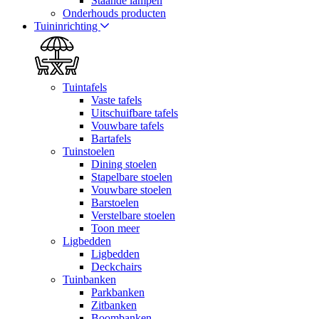
Staande lampen
Onderhouds producten
Tuininrichting
Tuintafels
Vaste tafels
Uitschuifbare tafels
Vouwbare tafels
Bartafels
Tuinstoelen
Dining stoelen
Stapelbare stoelen
Vouwbare stoelen
Barstoelen
Verstelbare stoelen
Toon meer
Ligbedden
Ligbedden
Deckchairs
Tuinbanken
Parkbanken
Zitbanken
Boombanken