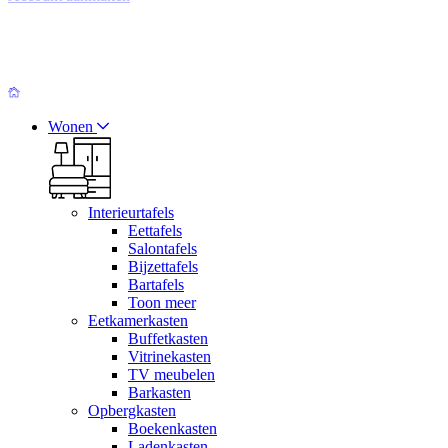
Wonen
Interieurtafels
Eettafels
Salontafels
Bijzettafels
Bartafels
Toon meer
Eetkamerkasten
Buffetkasten
Vitrinekasten
TV meubelen
Barkasten
Opbergkasten
Boekenkasten
Ladenkasten