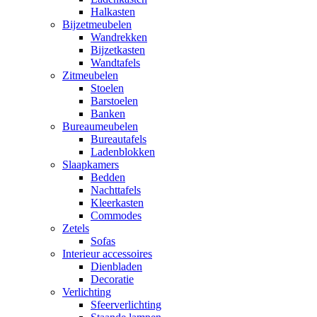
Halkasten
Bijzetmeubelen
Wandrekken
Bijzetkasten
Wandtafels
Zitmeubelen
Stoelen
Barstoelen
Banken
Bureaumeubelen
Bureautafels
Ladenblokken
Slaapkamers
Bedden
Nachttafels
Kleerkasten
Commodes
Zetels
Sofas
Interieur accessoires
Dienbladen
Decoratie
Verlichting
Sfeerverlichting