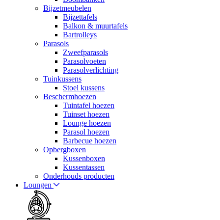
Bijzetmeubelen
Bijzettafels
Balkon & muurtafels
Bartrolleys
Parasols
Zweefparasols
Parasolvoeten
Parasolverlichting
Tuinkussens
Stoel kussens
Beschermhoezen
Tuintafel hoezen
Tuinset hoezen
Lounge hoezen
Parasol hoezen
Barbecue hoezen
Opbergboxen
Kussenboxen
Kussentassen
Onderhouds producten
Loungen