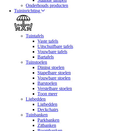
Staande lampen
Onderhouds producten
Tuininrichting
Tuintafels
Vaste tafels
Uitschuifbare tafels
Vouwbare tafels
Bartafels
Tuinstoelen
Dining stoelen
Stapelbare stoelen
Vouwbare stoelen
Barstoelen
Verstelbare stoelen
Toon meer
Ligbedden
Ligbedden
Deckchairs
Tuinbanken
Parkbanken
Zitbanken
Boombanken