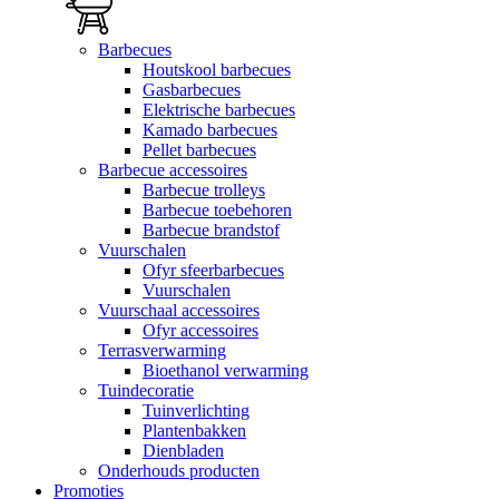
Barbecues
Houtskool barbecues
Gasbarbecues
Elektrische barbecues
Kamado barbecues
Pellet barbecues
Barbecue accessoires
Barbecue trolleys
Barbecue toebehoren
Barbecue brandstof
Vuurschalen
Ofyr sfeerbarbecues
Vuurschalen
Vuurschaal accessoires
Ofyr accessoires
Terrasverwarming
Bioethanol verwarming
Tuindecoratie
Tuinverlichting
Plantenbakken
Dienbladen
Onderhouds producten
Promoties