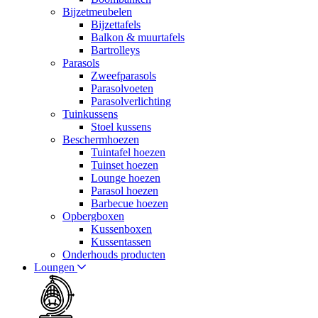
Bijzetmeubelen
Bijzettafels
Balkon & muurtafels
Bartrolleys
Parasols
Zweefparasols
Parasolvoeten
Parasolverlichting
Tuinkussens
Stoel kussens
Beschermhoezen
Tuintafel hoezen
Tuinset hoezen
Lounge hoezen
Parasol hoezen
Barbecue hoezen
Opbergboxen
Kussenboxen
Kussentassen
Onderhouds producten
Loungen