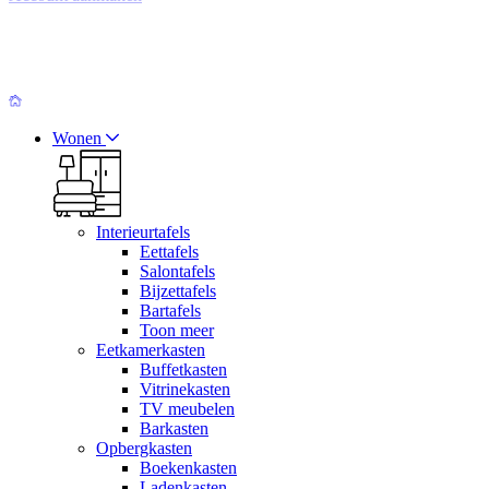
Wonen
Interieurtafels
Eettafels
Salontafels
Bijzettafels
Bartafels
Toon meer
Eetkamerkasten
Buffetkasten
Vitrinekasten
TV meubelen
Barkasten
Opbergkasten
Boekenkasten
Ladenkasten