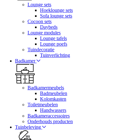
Lounge sets
Hoeklounge sets
Sofa lounge sets
Cocoon sets
Daybeds
Lounge modules
Lounge tafels
Lounge poefs
Tuindecoratie
Tuinverlichting
Badkamer
Badkamermeubels
Badmeubelen
Kolomkasten
Toiletmeubelen
Handwassers
Badkameraccessoires
Onderhouds producten
Tuinbeleving