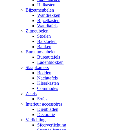
Halkasten
Bijzetmeubelen
Wandrekken
Bijzetkasten
Wandtafels
Zitmeubelen
Stoelen
Barstoelen
Banken
Bureaumeubelen
Bureautafels
Ladenblokken
Slaapkamers
Bedden
Nachttafels
Kleerkasten
Commodes
Zetels
Sofas
Interieur accessoires
Dienbladen
Decoratie
Verlichting
Sfeerverlichting