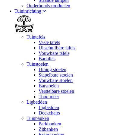
Staande lampen
Onderhouds producten
Tuininrichting
Tuintafels
Vaste tafels
Uitschuifbare tafels
Vouwbare tafels
Bartafels
Tuinstoelen
Dining stoelen
Stapelbare stoelen
Vouwbare stoelen
Barstoelen
Verstelbare stoelen
Toon meer
Ligbedden
Ligbedden
Deckchairs
Tuinbanken
Parkbanken
Zitbanken
Boombanken