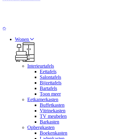
Wonen
Interieurtafels
Eettafels
Salontafels
Bijzettafels
Bartafels
Toon meer
Eetkamerkasten
Buffetkasten
Vitrinekasten
TV meubelen
Barkasten
Opbergkasten
Boekenkasten
Ladenkasten