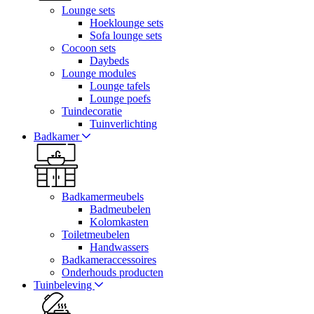
Lounge sets
Hoeklounge sets
Sofa lounge sets
Cocoon sets
Daybeds
Lounge modules
Lounge tafels
Lounge poefs
Tuindecoratie
Tuinverlichting
Badkamer
Badkamermeubels
Badmeubelen
Kolomkasten
Toiletmeubelen
Handwassers
Badkameraccessoires
Onderhouds producten
Tuinbeleving