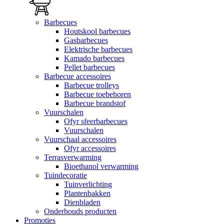
Barbecues
Houtskool barbecues
Gasbarbecues
Elektrische barbecues
Kamado barbecues
Pellet barbecues
Barbecue accessoires
Barbecue trolleys
Barbecue toebehoren
Barbecue brandstof
Vuurschalen
Ofyr sfeerbarbecues
Vuurschalen
Vuurschaal accessoires
Ofyr accessoires
Terrasverwarming
Bioethanol verwarming
Tuindecoratie
Tuinverlichting
Plantenbakken
Dienbladen
Onderhouds producten
Promoties