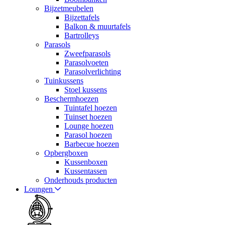
Bijzetmeubelen
Bijzettafels
Balkon & muurtafels
Bartrolleys
Parasols
Zweefparasols
Parasolvoeten
Parasolverlichting
Tuinkussens
Stoel kussens
Beschermhoezen
Tuintafel hoezen
Tuinset hoezen
Lounge hoezen
Parasol hoezen
Barbecue hoezen
Opbergboxen
Kussenboxen
Kussentassen
Onderhouds producten
Loungen