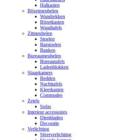
Halkasten
Bijzetmeubelen
Wandrekken
Bijzetkasten
Wandtafels
Zitmeubelen
Stoelen
Barstoelen
Banken
Bureaumeubelen
Bureautafels
Ladenblokken
Slaapkamers
Bedden
Nachttafels
Kleerkasten
Commodes
Zetels
Sofas
Interieur accessoires
Dienbladen
Decoratie
Verlichting
Sfeerverlichting