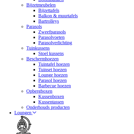
Bijzetmeubelen
Bijzettafels
Balkon & muurtafels
Bartrolleys
Parasols
Zweefparasols
Parasolvoeten
Parasolverlichting
Tuinkussens
Stoel kussens
Beschermhoezen
Tuintafel hoezen
Tuinset hoezen
Lounge hoezen
Parasol hoezen
Barbecue hoezen
Opbergboxen
Kussenboxen
Kussentassen
Onderhouds producten
Loungen