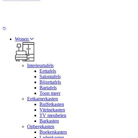
Wonen
Interieurtafels
Eettafels
Salontafels
Bijzettafels
Bartafels
Toon meer
Eetkamerkasten
Buffetkasten
Vitrinekasten
TV meubelen
Barkasten
Opbergkasten
Boekenkasten
Ladenkasten