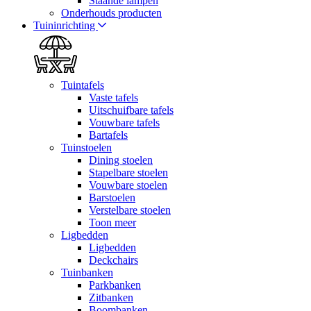
Staande lampen
Onderhouds producten
Tuininrichting
Tuintafels
Vaste tafels
Uitschuifbare tafels
Vouwbare tafels
Bartafels
Tuinstoelen
Dining stoelen
Stapelbare stoelen
Vouwbare stoelen
Barstoelen
Verstelbare stoelen
Toon meer
Ligbedden
Ligbedden
Deckchairs
Tuinbanken
Parkbanken
Zitbanken
Boombanken