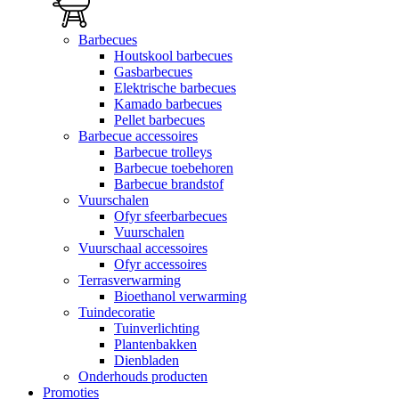
Barbecues
Houtskool barbecues
Gasbarbecues
Elektrische barbecues
Kamado barbecues
Pellet barbecues
Barbecue accessoires
Barbecue trolleys
Barbecue toebehoren
Barbecue brandstof
Vuurschalen
Ofyr sfeerbarbecues
Vuurschalen
Vuurschaal accessoires
Ofyr accessoires
Terrasverwarming
Bioethanol verwarming
Tuindecoratie
Tuinverlichting
Plantenbakken
Dienbladen
Onderhouds producten
Promoties