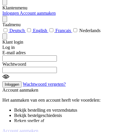
Klantenmenu
Inloggen
Account aanmaken
Taalmenu
Deutsch
English
Français
Nederlands
Klant login
Log in
E-mail adres
Wachtwoord
Wachtwoord vergeten?
Inloggen
Account aanmaken
Het aanmaken van een account heeft vele voordelen:
Bekijk bestelling en verzendstatus
Bekijk bestelgeschiedenis
Reken sneller af
Account aanmaken