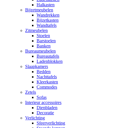
Halkasten
Bijzetmeubelen
Wandrekken
Bijzetkasten
Wandtafels
Zitmeubelen
Stoelen
Barstoelen
Banken
Bureaumeubelen
Bureautafels
Ladenblokken
Slaapkamers
Bedden
Nachttafels
Kleerkasten
Commodes
Zetels
Sofas
Interieur accessoires
Dienbladen
Decoratie
Verlichting
Sfeerverlichting