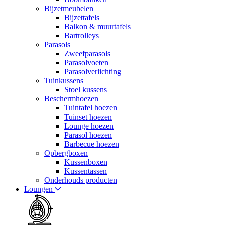
Bijzetmeubelen
Bijzettafels
Balkon & muurtafels
Bartrolleys
Parasols
Zweefparasols
Parasolvoeten
Parasolverlichting
Tuinkussens
Stoel kussens
Beschermhoezen
Tuintafel hoezen
Tuinset hoezen
Lounge hoezen
Parasol hoezen
Barbecue hoezen
Opbergboxen
Kussenboxen
Kussentassen
Onderhouds producten
Loungen