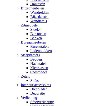
Halkasten
Bijzetmeubelen
Wandrekken
Bijzetkasten
Wandtafels
Zitmeubelen
Stoelen
Barstoelen
Banken
Bureaumeubelen
Bureautafels
Ladenblokken
Slaapkamers
Bedden
Nachttafels
Kleerkasten
Commodes
Zetels
Sofas
Interieur accessoires
Dienbladen
Decoratie
Verlichting
Sfeerverlichting