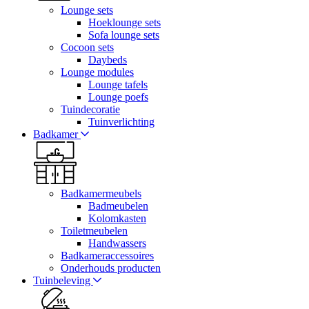
Lounge sets
Hoeklounge sets
Sofa lounge sets
Cocoon sets
Daybeds
Lounge modules
Lounge tafels
Lounge poefs
Tuindecoratie
Tuinverlichting
Badkamer
Badkamermeubels
Badmeubelen
Kolomkasten
Toiletmeubelen
Handwassers
Badkameraccessoires
Onderhouds producten
Tuinbeleving