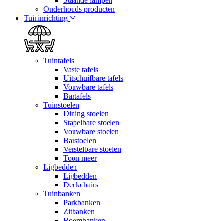
Staande lampen
Onderhouds producten
Tuininrichting
Tuintafels
Vaste tafels
Uitschuifbare tafels
Vouwbare tafels
Bartafels
Tuinstoelen
Dining stoelen
Stapelbare stoelen
Vouwbare stoelen
Barstoelen
Verstelbare stoelen
Toon meer
Ligbedden
Ligbedden
Deckchairs
Tuinbanken
Parkbanken
Zitbanken
Boombanken