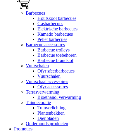
Barbecues
Houtskool barbecues
Gasbarbecues
Elektrische barbecues
Kamado barbecues
Pellet barbecues
Barbecue accessoires
Barbecue trolleys
Barbecue toebehoren
Barbecue brandstof
Vuurschalen
Ofyr sfeerbarbecues
Vuurschalen
Vuurschaal accessoires
Ofyr accessoires
Terrasverwarming
Bioethanol verwarming
Tuindecoratie
Tuinverlichting
Plantenbakken
Dienbladen
Onderhouds producten
Promoties