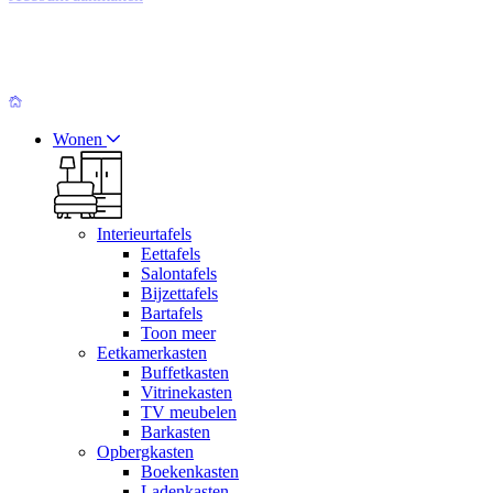
Wonen
Interieurtafels
Eettafels
Salontafels
Bijzettafels
Bartafels
Toon meer
Eetkamerkasten
Buffetkasten
Vitrinekasten
TV meubelen
Barkasten
Opbergkasten
Boekenkasten
Ladenkasten