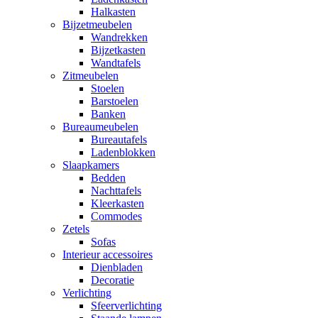
Halkasten
Bijzetmeubelen
Wandrekken
Bijzetkasten
Wandtafels
Zitmeubelen
Stoelen
Barstoelen
Banken
Bureaumeubelen
Bureautafels
Ladenblokken
Slaapkamers
Bedden
Nachttafels
Kleerkasten
Commodes
Zetels
Sofas
Interieur accessoires
Dienbladen
Decoratie
Verlichting
Sfeerverlichting