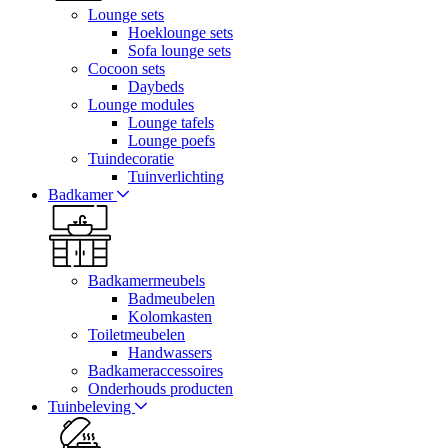
Lounge sets
Hoeklounge sets
Sofa lounge sets
Cocoon sets
Daybeds
Lounge modules
Lounge tafels
Lounge poefs
Tuindecoratie
Tuinverlichting
Badkamer
Badkamermeubels
Badmeubelen
Kolomkasten
Toiletmeubelen
Handwassers
Badkameraccessoires
Onderhouds producten
Tuinbeleving