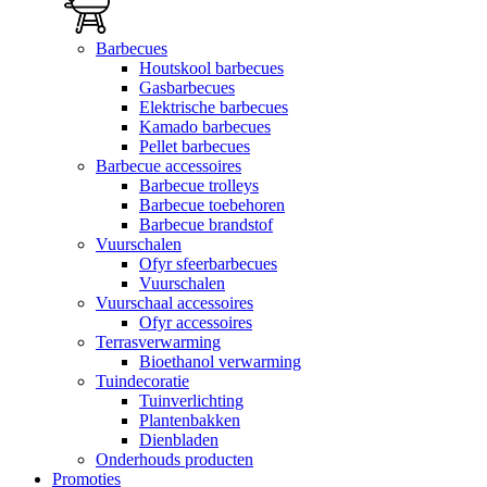
Barbecues
Houtskool barbecues
Gasbarbecues
Elektrische barbecues
Kamado barbecues
Pellet barbecues
Barbecue accessoires
Barbecue trolleys
Barbecue toebehoren
Barbecue brandstof
Vuurschalen
Ofyr sfeerbarbecues
Vuurschalen
Vuurschaal accessoires
Ofyr accessoires
Terrasverwarming
Bioethanol verwarming
Tuindecoratie
Tuinverlichting
Plantenbakken
Dienbladen
Onderhouds producten
Promoties