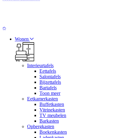
Wonen
Interieurtafels
Eettafels
Salontafels
Bijzettafels
Bartafels
Toon meer
Eetkamerkasten
Buffetkasten
Vitrinekasten
TV meubelen
Barkasten
Opbergkasten
Boekenkasten
Ladenkasten