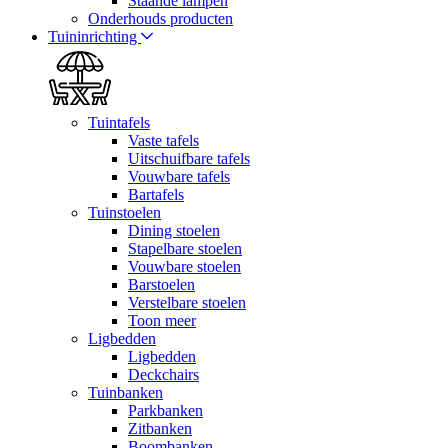
Staande lampen
Onderhouds producten
Tuininrichting
Tuintafels
Vaste tafels
Uitschuifbare tafels
Vouwbare tafels
Bartafels
Tuinstoelen
Dining stoelen
Stapelbare stoelen
Vouwbare stoelen
Barstoelen
Verstelbare stoelen
Toon meer
Ligbedden
Ligbedden
Deckchairs
Tuinbanken
Parkbanken
Zitbanken
Boombanken