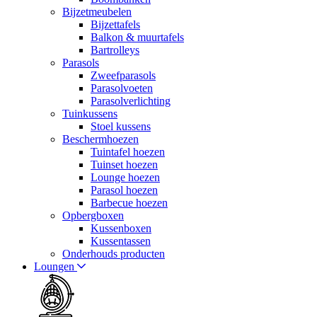
Bijzetmeubelen
Bijzettafels
Balkon & muurtafels
Bartrolleys
Parasols
Zweefparasols
Parasolvoeten
Parasolverlichting
Tuinkussens
Stoel kussens
Beschermhoezen
Tuintafel hoezen
Tuinset hoezen
Lounge hoezen
Parasol hoezen
Barbecue hoezen
Opbergboxen
Kussenboxen
Kussentassen
Onderhouds producten
Loungen