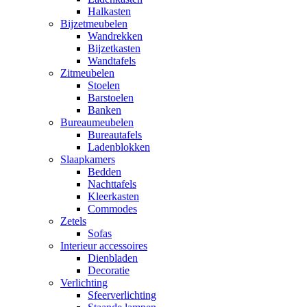
Halkasten
Bijzetmeubelen
Wandrekken
Bijzetkasten
Wandtafels
Zitmeubelen
Stoelen
Barstoelen
Banken
Bureaumeubelen
Bureautafels
Ladenblokken
Slaapkamers
Bedden
Nachttafels
Kleerkasten
Commodes
Zetels
Sofas
Interieur accessoires
Dienbladen
Decoratie
Verlichting
Sfeerverlichting