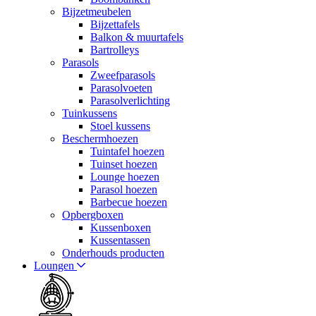
Bijzetmeubelen
Bijzettafels
Balkon & muurtafels
Bartrolleys
Parasols
Zweefparasols
Parasolvoeten
Parasolverlichting
Tuinkussens
Stoel kussens
Beschermhoezen
Tuintafel hoezen
Tuinset hoezen
Lounge hoezen
Parasol hoezen
Barbecue hoezen
Opbergboxen
Kussenboxen
Kussentassen
Onderhouds producten
Loungen