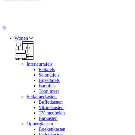
Wonen
Interieurtafels
Eettafels
Salontafels
Bijzettafels
Bartafels
Toon meer
Eetkamerkasten
Buffetkasten
Vitrinekasten
TV meubelen
Barkasten
Opbergkasten
Boekenkasten
Ladenkasten