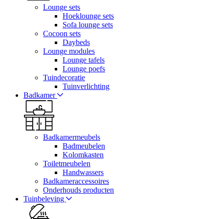
Lounge sets
Hoeklounge sets
Sofa lounge sets
Cocoon sets
Daybeds
Lounge modules
Lounge tafels
Lounge poefs
Tuindecoratie
Tuinverlichting
Badkamer
Badkamermeubels
Badmeubelen
Kolomkasten
Toiletmeubelen
Handwassers
Badkameraccessoires
Onderhouds producten
Tuinbeleving