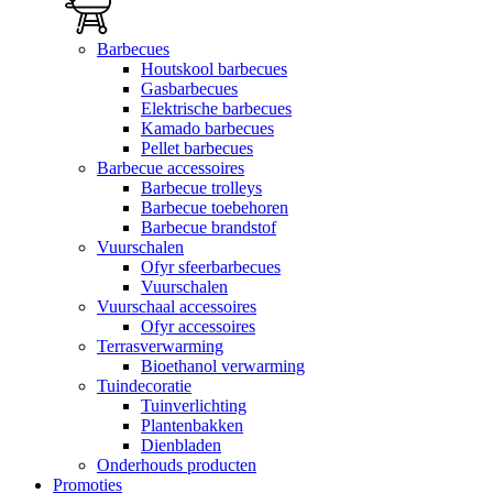
Barbecues
Houtskool barbecues
Gasbarbecues
Elektrische barbecues
Kamado barbecues
Pellet barbecues
Barbecue accessoires
Barbecue trolleys
Barbecue toebehoren
Barbecue brandstof
Vuurschalen
Ofyr sfeerbarbecues
Vuurschalen
Vuurschaal accessoires
Ofyr accessoires
Terrasverwarming
Bioethanol verwarming
Tuindecoratie
Tuinverlichting
Plantenbakken
Dienbladen
Onderhouds producten
Promoties