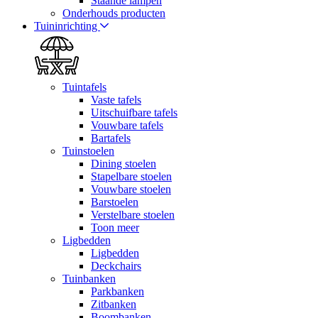
Staande lampen
Onderhouds producten
Tuininrichting
Tuintafels
Vaste tafels
Uitschuifbare tafels
Vouwbare tafels
Bartafels
Tuinstoelen
Dining stoelen
Stapelbare stoelen
Vouwbare stoelen
Barstoelen
Verstelbare stoelen
Toon meer
Ligbedden
Ligbedden
Deckchairs
Tuinbanken
Parkbanken
Zitbanken
Boombanken