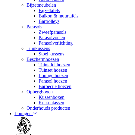
Bijzetmeubelen
Bijzettafels
Balkon & muurtafels
Bartrolleys
Parasols
Zweefparasols
Parasolvoeten
Parasolverlichting
Tuinkussens
Stoel kussens
Beschermhoezen
Tuintafel hoezen
Tuinset hoezen
Lounge hoezen
Parasol hoezen
Barbecue hoezen
Opbergboxen
Kussenboxen
Kussentassen
Onderhouds producten
Loungen