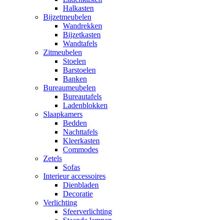
Halkasten
Bijzetmeubelen
Wandrekken
Bijzetkasten
Wandtafels
Zitmeubelen
Stoelen
Barstoelen
Banken
Bureaumeubelen
Bureautafels
Ladenblokken
Slaapkamers
Bedden
Nachttafels
Kleerkasten
Commodes
Zetels
Sofas
Interieur accessoires
Dienbladen
Decoratie
Verlichting
Sfeerverlichting