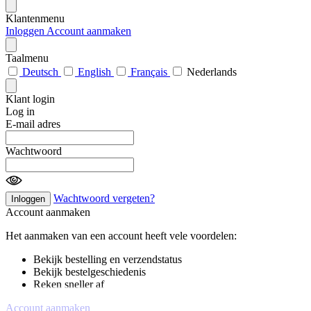
Klantenmenu
Inloggen
Account aanmaken
Taalmenu
Deutsch
English
Français
Nederlands
Klant login
Log in
E-mail adres
Wachtwoord
Wachtwoord vergeten?
Inloggen
Account aanmaken
Het aanmaken van een account heeft vele voordelen:
Bekijk bestelling en verzendstatus
Bekijk bestelgeschiedenis
Reken sneller af
Account aanmaken