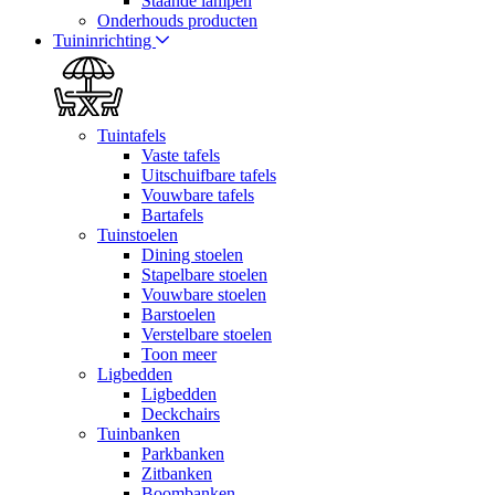
Staande lampen
Onderhouds producten
Tuininrichting
Tuintafels
Vaste tafels
Uitschuifbare tafels
Vouwbare tafels
Bartafels
Tuinstoelen
Dining stoelen
Stapelbare stoelen
Vouwbare stoelen
Barstoelen
Verstelbare stoelen
Toon meer
Ligbedden
Ligbedden
Deckchairs
Tuinbanken
Parkbanken
Zitbanken
Boombanken