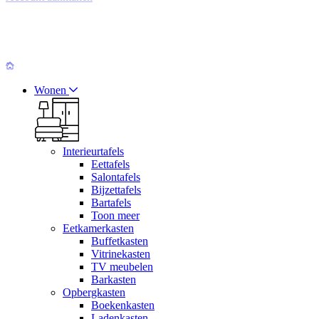
Wonen
Interieurtafels
Eettafels
Salontafels
Bijzettafels
Bartafels
Toon meer
Eetkamerkasten
Buffetkasten
Vitrinekasten
TV meubelen
Barkasten
Opbergkasten
Boekenkasten
Ladenkasten