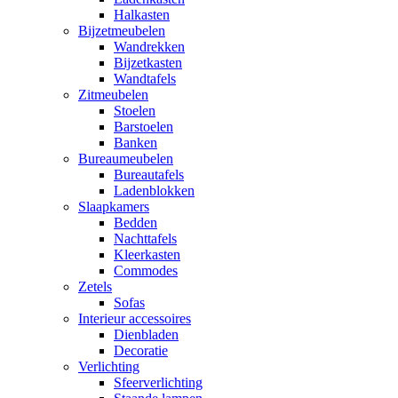
Halkasten
Bijzetmeubelen
Wandrekken
Bijzetkasten
Wandtafels
Zitmeubelen
Stoelen
Barstoelen
Banken
Bureaumeubelen
Bureautafels
Ladenblokken
Slaapkamers
Bedden
Nachttafels
Kleerkasten
Commodes
Zetels
Sofas
Interieur accessoires
Dienbladen
Decoratie
Verlichting
Sfeerverlichting