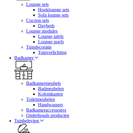
Lounge sets
Hoeklounge sets
Sofa lounge sets
Cocoon sets
Daybeds
Lounge modules
Lounge tafels
Lounge poefs
Tuindecoratie
Tuinverlichting
Badkamer
Badkamermeubels
Badmeubelen
Kolomkasten
Toiletmeubelen
Handwassers
Badkameraccessoires
Onderhouds producten
Tuinbeleving