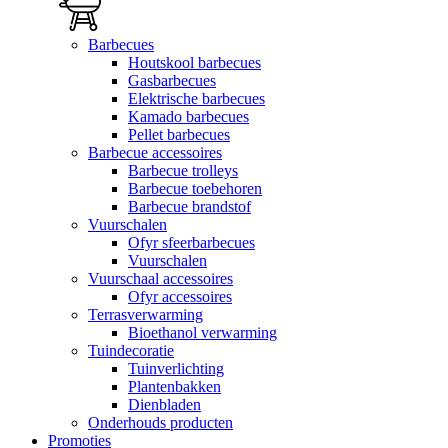
Barbecues
Houtskool barbecues
Gasbarbecues
Elektrische barbecues
Kamado barbecues
Pellet barbecues
Barbecue accessoires
Barbecue trolleys
Barbecue toebehoren
Barbecue brandstof
Vuurschalen
Ofyr sfeerbarbecues
Vuurschalen
Vuurschaal accessoires
Ofyr accessoires
Terrasverwarming
Bioethanol verwarming
Tuindecoratie
Tuinverlichting
Plantenbakken
Dienbladen
Onderhouds producten
Promoties