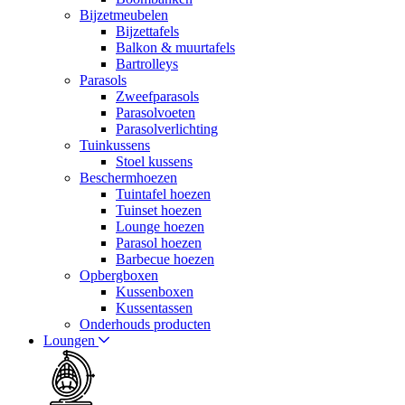
Bijzetmeubelen
Bijzettafels
Balkon & muurtafels
Bartrolleys
Parasols
Zweefparasols
Parasolvoeten
Parasolverlichting
Tuinkussens
Stoel kussens
Beschermhoezen
Tuintafel hoezen
Tuinset hoezen
Lounge hoezen
Parasol hoezen
Barbecue hoezen
Opbergboxen
Kussenboxen
Kussentassen
Onderhouds producten
Loungen