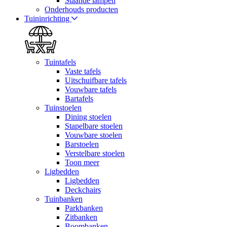
Staande lampen
Onderhouds producten
Tuininrichting
Tuintafels
Vaste tafels
Uitschuifbare tafels
Vouwbare tafels
Bartafels
Tuinstoelen
Dining stoelen
Stapelbare stoelen
Vouwbare stoelen
Barstoelen
Verstelbare stoelen
Toon meer
Ligbedden
Ligbedden
Deckchairs
Tuinbanken
Parkbanken
Zitbanken
Boombanken