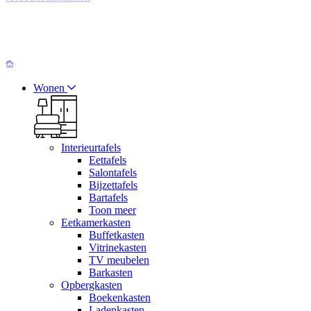
Wonen
Interieurtafels
Eettafels
Salontafels
Bijzettafels
Bartafels
Toon meer
Eetkamerkasten
Buffetkasten
Vitrinekasten
TV meubelen
Barkasten
Opbergkasten
Boekenkasten
Ladenkasten