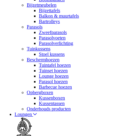
Bijzetmeubelen
Bijzettafels
Balkon & muurtafels
Bartrolleys
Parasols
Zweefparasols
Parasolvoeten
Parasolverlichting
Tuinkussens
Stoel kussens
Beschermhoezen
Tuintafel hoezen
Tuinset hoezen
Lounge hoezen
Parasol hoezen
Barbecue hoezen
Opbergboxen
Kussenboxen
Kussentassen
Onderhouds producten
Loungen