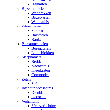
Halkasten
Bijzetmeubelen
Wandrekken
Bijzetkasten
Wandtafels
Zitmeubelen
Stoelen
Barstoelen
Banken
Bureaumeubelen
Bureautafels
Ladenblokken
Slaapkamers
Bedden
Nachttafels
Kleerkasten
Commodes
Zetels
Sofas
Interieur accessoires
Dienbladen
Decoratie
Verlichting
Sfeerverlichting