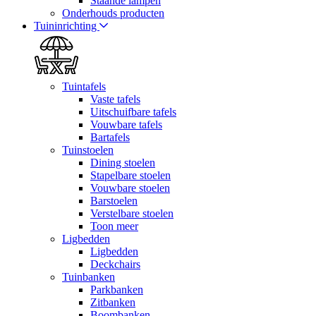
Staande lampen
Onderhouds producten
Tuininrichting
Tuintafels
Vaste tafels
Uitschuifbare tafels
Vouwbare tafels
Bartafels
Tuinstoelen
Dining stoelen
Stapelbare stoelen
Vouwbare stoelen
Barstoelen
Verstelbare stoelen
Toon meer
Ligbedden
Ligbedden
Deckchairs
Tuinbanken
Parkbanken
Zitbanken
Boombanken