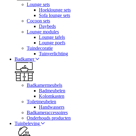
Lounge sets
Hoeklounge sets
Sofa lounge sets
Cocoon sets
Daybeds
Lounge modules
Lounge tafels
Lounge poefs
Tuindecoratie
Tuinverlichting
Badkamer
Badkamermeubels
Badmeubelen
Kolomkasten
Toiletmeubelen
Handwassers
Badkameraccessoires
Onderhouds producten
Tuinbeleving