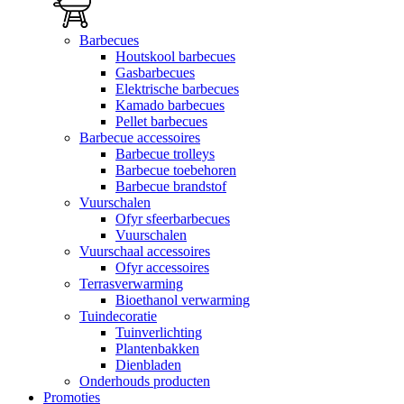
Barbecues
Houtskool barbecues
Gasbarbecues
Elektrische barbecues
Kamado barbecues
Pellet barbecues
Barbecue accessoires
Barbecue trolleys
Barbecue toebehoren
Barbecue brandstof
Vuurschalen
Ofyr sfeerbarbecues
Vuurschalen
Vuurschaal accessoires
Ofyr accessoires
Terrasverwarming
Bioethanol verwarming
Tuindecoratie
Tuinverlichting
Plantenbakken
Dienbladen
Onderhouds producten
Promoties