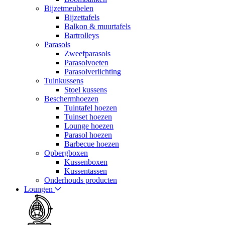
Bijzetmeubelen
Bijzettafels
Balkon & muurtafels
Bartrolleys
Parasols
Zweefparasols
Parasolvoeten
Parasolverlichting
Tuinkussens
Stoel kussens
Beschermhoezen
Tuintafel hoezen
Tuinset hoezen
Lounge hoezen
Parasol hoezen
Barbecue hoezen
Opbergboxen
Kussenboxen
Kussentassen
Onderhouds producten
Loungen