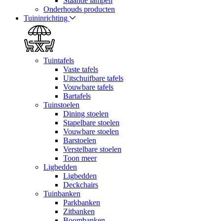
Staande lampen
Onderhouds producten
Tuininrichting
Tuintafels
Vaste tafels
Uitschuifbare tafels
Vouwbare tafels
Bartafels
Tuinstoelen
Dining stoelen
Stapelbare stoelen
Vouwbare stoelen
Barstoelen
Verstelbare stoelen
Toon meer
Ligbedden
Ligbedden
Deckchairs
Tuinbanken
Parkbanken
Zitbanken
Boombanken