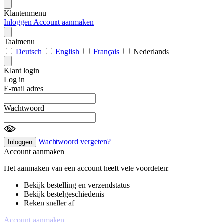
Klantenmenu
Inloggen
Account aanmaken
Taalmenu
Deutsch
English
Français
Nederlands
Klant login
Log in
E-mail adres
Wachtwoord
Wachtwoord vergeten?
Inloggen
Account aanmaken
Het aanmaken van een account heeft vele voordelen:
Bekijk bestelling en verzendstatus
Bekijk bestelgeschiedenis
Reken sneller af
Account aanmaken