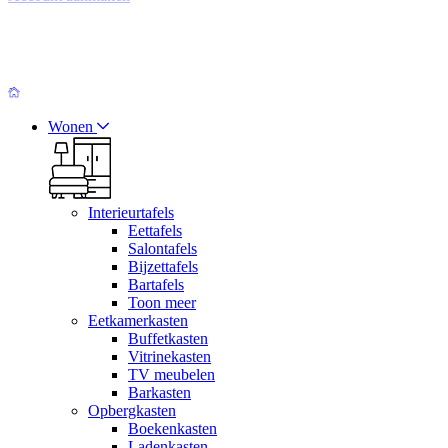
Wonen
Interieurtafels
Eettafels
Salontafels
Bijzettafels
Bartafels
Toon meer
Eetkamerkasten
Buffetkasten
Vitrinekasten
TV meubelen
Barkasten
Opbergkasten
Boekenkasten
Ladenkasten