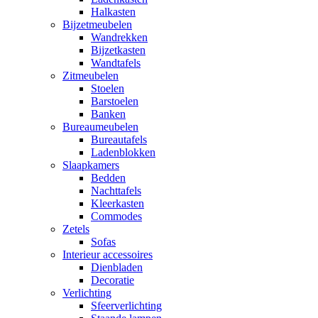
Halkasten
Bijzetmeubelen
Wandrekken
Bijzetkasten
Wandtafels
Zitmeubelen
Stoelen
Barstoelen
Banken
Bureaumeubelen
Bureautafels
Ladenblokken
Slaapkamers
Bedden
Nachttafels
Kleerkasten
Commodes
Zetels
Sofas
Interieur accessoires
Dienbladen
Decoratie
Verlichting
Sfeerverlichting