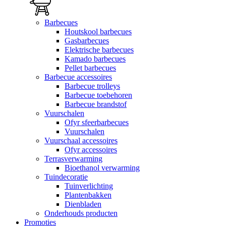
Barbecues
Houtskool barbecues
Gasbarbecues
Elektrische barbecues
Kamado barbecues
Pellet barbecues
Barbecue accessoires
Barbecue trolleys
Barbecue toebehoren
Barbecue brandstof
Vuurschalen
Ofyr sfeerbarbecues
Vuurschalen
Vuurschaal accessoires
Ofyr accessoires
Terrasverwarming
Bioethanol verwarming
Tuindecoratie
Tuinverlichting
Plantenbakken
Dienbladen
Onderhouds producten
Promoties