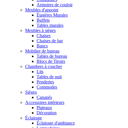
Armoires de couloir
Meubles d'appoint
Étagères Murales
Buffets
Tables murales
Meubles à sièges
Chaises
Chaises de bar
Bancs
Mobilier de bureau
Tables de bureau
Blocs de Tiroirs
Chambres à coucher
Lits
Tables de nuit
Penderies
Commodes
Sièges
Canapés
Accessoires intérieurs
Plateaux
Décoration
Éclairage
Éclairage d'ambiance