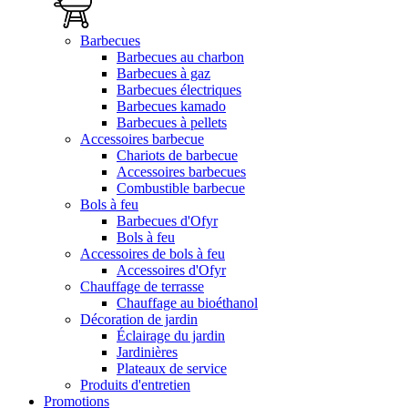
Barbecues
Barbecues au charbon
Barbecues à gaz
Barbecues électriques
Barbecues kamado
Barbecues à pellets
Accessoires barbecue
Chariots de barbecue
Accessoires barbecues
Combustible barbecue
Bols à feu
Barbecues d'Ofyr
Bols à feu
Accessoires de bols à feu
Accessoires d'Ofyr
Chauffage de terrasse
Chauffage au bioéthanol
Décoration de jardin
Éclairage du jardin
Jardinières
Plateaux de service
Produits d'entretien
Promotions