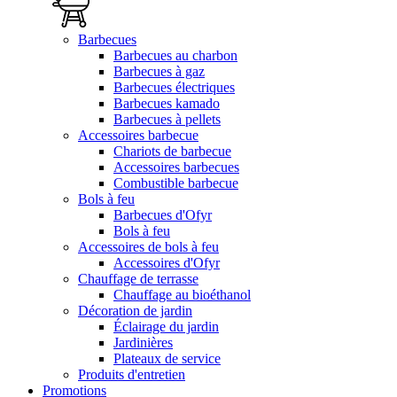
Barbecues
Barbecues au charbon
Barbecues à gaz
Barbecues électriques
Barbecues kamado
Barbecues à pellets
Accessoires barbecue
Chariots de barbecue
Accessoires barbecues
Combustible barbecue
Bols à feu
Barbecues d'Ofyr
Bols à feu
Accessoires de bols à feu
Accessoires d'Ofyr
Chauffage de terrasse
Chauffage au bioéthanol
Décoration de jardin
Éclairage du jardin
Jardinières
Plateaux de service
Produits d'entretien
Promotions