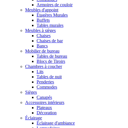
Armoires de couloir
Meubles d'appoint
Étagères Murales
Buffets
Tables murales
Meubles à sièges
Chaises
Chaises de bar
Bancs
Mobilier de bureau
Tables de bureau
Blocs de Tiroirs
Chambres à coucher
Lits
Tables de nuit
Penderies
Commodes
Sièges
Canapés
Accessoires intérieurs
Plateaux
Décoration
Éclairage
Éclairage d'ambiance