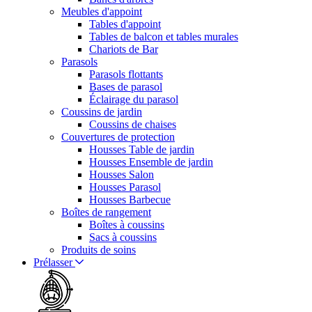
Meubles d'appoint
Tables d'appoint
Tables de balcon et tables murales
Chariots de Bar
Parasols
Parasols flottants
Bases de parasol
Éclairage du parasol
Coussins de jardin
Coussins de chaises
Couvertures de protection
Housses Table de jardin
Housses Ensemble de jardin
Housses Salon
Housses Parasol
Housses Barbecue
Boîtes de rangement
Boîtes à coussins
Sacs à coussins
Produits de soins
Prélasser