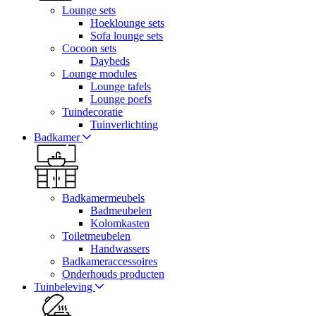
Lounge sets
Hoeklounge sets
Sofa lounge sets
Cocoon sets
Daybeds
Lounge modules
Lounge tafels
Lounge poefs
Tuindecoratie
Tuinverlichting
Badkamer
Badkamermeubels
Badmeubelen
Kolomkasten
Toiletmeubelen
Handwassers
Badkameraccessoires
Onderhouds producten
Tuinbeleving