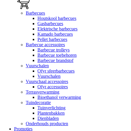
Barbecues
Houtskool barbecues
Gasbarbecues
Elektrische barbecues
Kamado barbecues
Pellet barbecues
Barbecue accessoires
Barbecue trolleys
Barbecue toebehoren
Barbecue brandstof
Vuurschalen
Ofyr sfeerbarbecues
Vuurschalen
Vuurschaal accessoires
Ofyr accessoires
Terrasverwarming
Bioethanol verwarming
Tuindecoratie
Tuinverlichting
Plantenbakken
Dienbladen
Onderhouds producten
Promoties