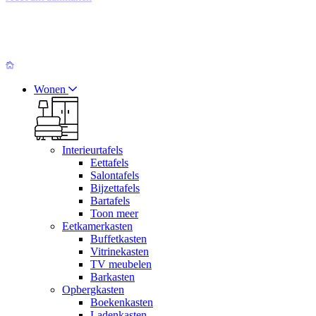
Wonen
Interieurtafels
Eettafels
Salontafels
Bijzettafels
Bartafels
Toon meer
Eetkamerkasten
Buffetkasten
Vitrinekasten
TV meubelen
Barkasten
Opbergkasten
Boekenkasten
Ladenkasten