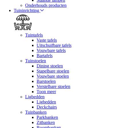
Staande lampen
Onderhouds producten
Tuininrichting
Tuintafels
Vaste tafels
Uitschuifbare tafels
Vouwbare tafels
Bartafels
Tuinstoelen
Dining stoelen
Stapelbare stoelen
Vouwbare stoelen
Barstoelen
Verstelbare stoelen
Toon meer
Ligbedden
Ligbedden
Deckchairs
Tuinbanken
Parkbanken
Zitbanken
Boombanken