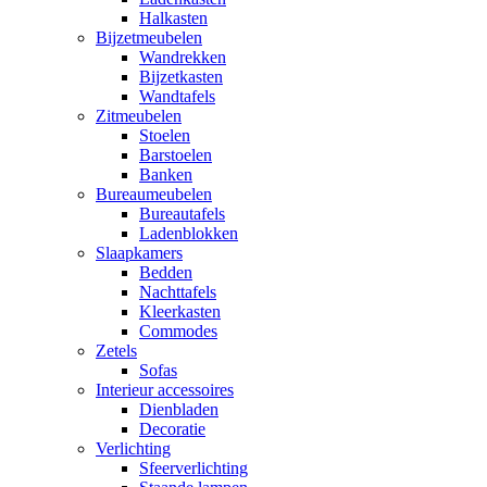
Halkasten
Bijzetmeubelen
Wandrekken
Bijzetkasten
Wandtafels
Zitmeubelen
Stoelen
Barstoelen
Banken
Bureaumeubelen
Bureautafels
Ladenblokken
Slaapkamers
Bedden
Nachttafels
Kleerkasten
Commodes
Zetels
Sofas
Interieur accessoires
Dienbladen
Decoratie
Verlichting
Sfeerverlichting