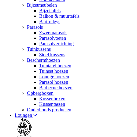
Bijzetmeubelen
Bijzettafels
Balkon & muurtafels
Bartrolleys
Parasols
Zweefparasols
Parasolvoeten
Parasolverlichting
Tuinkussens
Stoel kussens
Beschermhoezen
Tuintafel hoezen
Tuinset hoezen
Lounge hoezen
Parasol hoezen
Barbecue hoezen
Opbergboxen
Kussenboxen
Kussentassen
Onderhouds producten
Loungen