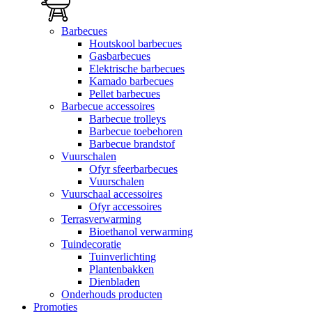
Barbecues
Houtskool barbecues
Gasbarbecues
Elektrische barbecues
Kamado barbecues
Pellet barbecues
Barbecue accessoires
Barbecue trolleys
Barbecue toebehoren
Barbecue brandstof
Vuurschalen
Ofyr sfeerbarbecues
Vuurschalen
Vuurschaal accessoires
Ofyr accessoires
Terrasverwarming
Bioethanol verwarming
Tuindecoratie
Tuinverlichting
Plantenbakken
Dienbladen
Onderhouds producten
Promoties