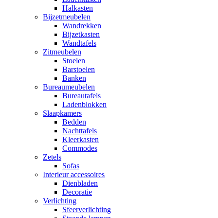
Halkasten
Bijzetmeubelen
Wandrekken
Bijzetkasten
Wandtafels
Zitmeubelen
Stoelen
Barstoelen
Banken
Bureaumeubelen
Bureautafels
Ladenblokken
Slaapkamers
Bedden
Nachttafels
Kleerkasten
Commodes
Zetels
Sofas
Interieur accessoires
Dienbladen
Decoratie
Verlichting
Sfeerverlichting