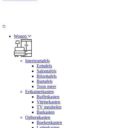
Wonen
Interieurtafels
Eettafels
Salontafels
Bijzettafels
Bartafels
Toon meer
Eetkamerkasten
Buffetkasten
Vitrinekasten
TV meubelen
Barkasten
Opbergkasten
Boekenkasten
Ladenkasten