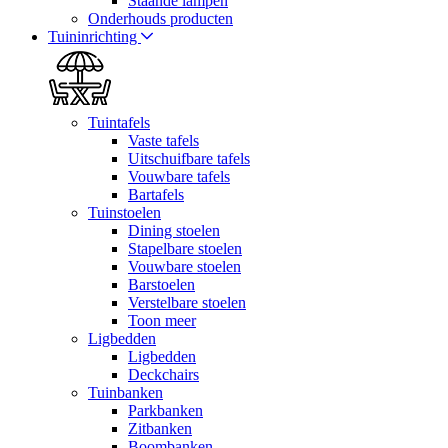
Staande lampen
Onderhouds producten
Tuininrichting
Tuintafels
Vaste tafels
Uitschuifbare tafels
Vouwbare tafels
Bartafels
Tuinstoelen
Dining stoelen
Stapelbare stoelen
Vouwbare stoelen
Barstoelen
Verstelbare stoelen
Toon meer
Ligbedden
Ligbedden
Deckchairs
Tuinbanken
Parkbanken
Zitbanken
Boombanken