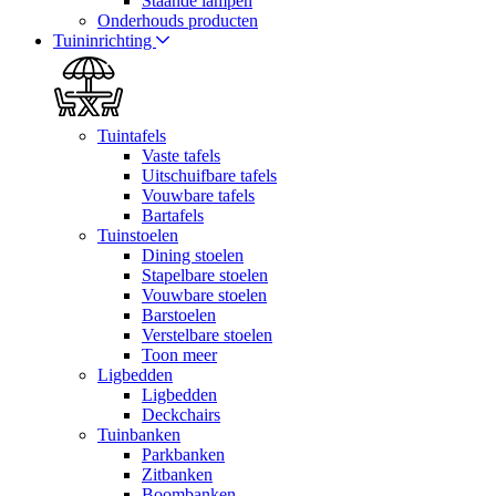
Staande lampen
Onderhouds producten
Tuininrichting
Tuintafels
Vaste tafels
Uitschuifbare tafels
Vouwbare tafels
Bartafels
Tuinstoelen
Dining stoelen
Stapelbare stoelen
Vouwbare stoelen
Barstoelen
Verstelbare stoelen
Toon meer
Ligbedden
Ligbedden
Deckchairs
Tuinbanken
Parkbanken
Zitbanken
Boombanken