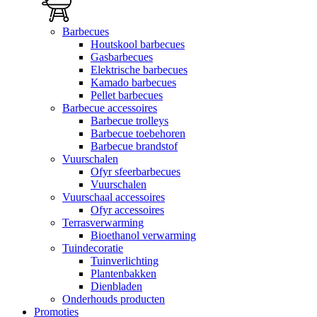
Barbecues
Houtskool barbecues
Gasbarbecues
Elektrische barbecues
Kamado barbecues
Pellet barbecues
Barbecue accessoires
Barbecue trolleys
Barbecue toebehoren
Barbecue brandstof
Vuurschalen
Ofyr sfeerbarbecues
Vuurschalen
Vuurschaal accessoires
Ofyr accessoires
Terrasverwarming
Bioethanol verwarming
Tuindecoratie
Tuinverlichting
Plantenbakken
Dienbladen
Onderhouds producten
Promoties