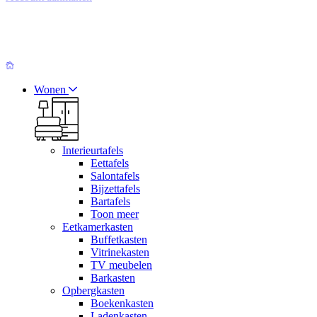
Wonen
Interieurtafels
Eettafels
Salontafels
Bijzettafels
Bartafels
Toon meer
Eetkamerkasten
Buffetkasten
Vitrinekasten
TV meubelen
Barkasten
Opbergkasten
Boekenkasten
Ladenkasten