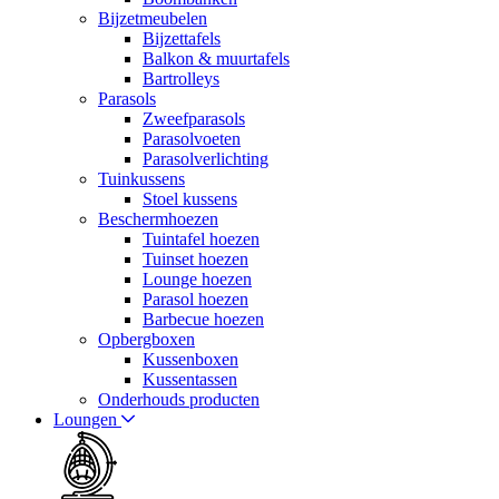
Bijzetmeubelen
Bijzettafels
Balkon & muurtafels
Bartrolleys
Parasols
Zweefparasols
Parasolvoeten
Parasolverlichting
Tuinkussens
Stoel kussens
Beschermhoezen
Tuintafel hoezen
Tuinset hoezen
Lounge hoezen
Parasol hoezen
Barbecue hoezen
Opbergboxen
Kussenboxen
Kussentassen
Onderhouds producten
Loungen