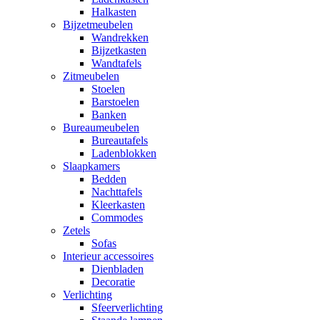
Halkasten
Bijzetmeubelen
Wandrekken
Bijzetkasten
Wandtafels
Zitmeubelen
Stoelen
Barstoelen
Banken
Bureaumeubelen
Bureautafels
Ladenblokken
Slaapkamers
Bedden
Nachttafels
Kleerkasten
Commodes
Zetels
Sofas
Interieur accessoires
Dienbladen
Decoratie
Verlichting
Sfeerverlichting