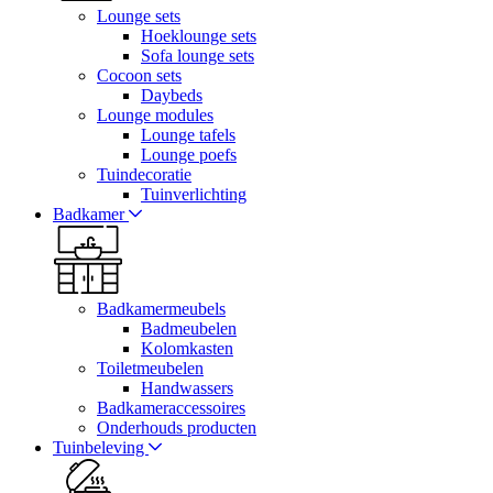
Lounge sets
Hoeklounge sets
Sofa lounge sets
Cocoon sets
Daybeds
Lounge modules
Lounge tafels
Lounge poefs
Tuindecoratie
Tuinverlichting
Badkamer
Badkamermeubels
Badmeubelen
Kolomkasten
Toiletmeubelen
Handwassers
Badkameraccessoires
Onderhouds producten
Tuinbeleving