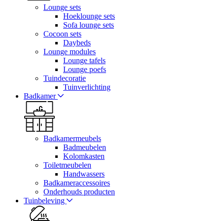
Lounge sets
Hoeklounge sets
Sofa lounge sets
Cocoon sets
Daybeds
Lounge modules
Lounge tafels
Lounge poefs
Tuindecoratie
Tuinverlichting
Badkamer
Badkamermeubels
Badmeubelen
Kolomkasten
Toiletmeubelen
Handwassers
Badkameraccessoires
Onderhouds producten
Tuinbeleving