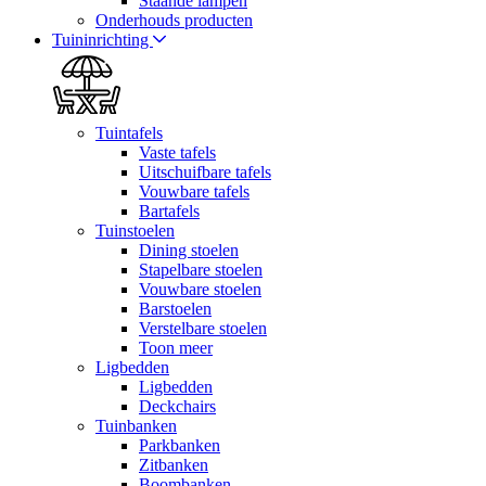
Staande lampen
Onderhouds producten
Tuininrichting
Tuintafels
Vaste tafels
Uitschuifbare tafels
Vouwbare tafels
Bartafels
Tuinstoelen
Dining stoelen
Stapelbare stoelen
Vouwbare stoelen
Barstoelen
Verstelbare stoelen
Toon meer
Ligbedden
Ligbedden
Deckchairs
Tuinbanken
Parkbanken
Zitbanken
Boombanken