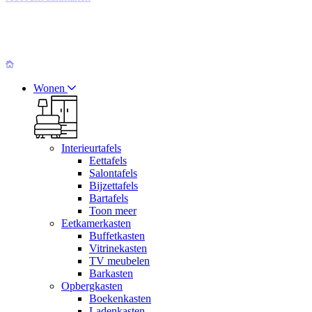
Wonen
Interieurtafels
Eettafels
Salontafels
Bijzettafels
Bartafels
Toon meer
Eetkamerkasten
Buffetkasten
Vitrinekasten
TV meubelen
Barkasten
Opbergkasten
Boekenkasten
Ladenkasten