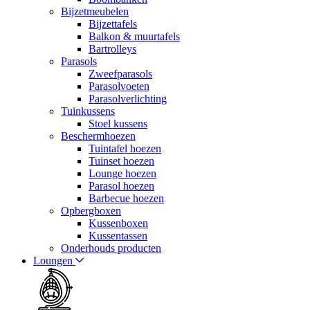
Bijzetmeubelen
Bijzettafels
Balkon & muurtafels
Bartrolleys
Parasols
Zweefparasols
Parasolvoeten
Parasolverlichting
Tuinkussens
Stoel kussens
Beschermhoezen
Tuintafel hoezen
Tuinset hoezen
Lounge hoezen
Parasol hoezen
Barbecue hoezen
Opbergboxen
Kussenboxen
Kussentassen
Onderhouds producten
Loungen