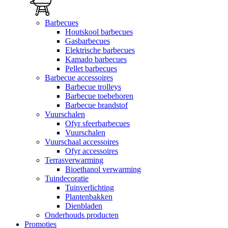
Barbecues
Houtskool barbecues
Gasbarbecues
Elektrische barbecues
Kamado barbecues
Pellet barbecues
Barbecue accessoires
Barbecue trolleys
Barbecue toebehoren
Barbecue brandstof
Vuurschalen
Ofyr sfeerbarbecues
Vuurschalen
Vuurschaal accessoires
Ofyr accessoires
Terrasverwarming
Bioethanol verwarming
Tuindecoratie
Tuinverlichting
Plantenbakken
Dienbladen
Onderhouds producten
Promoties