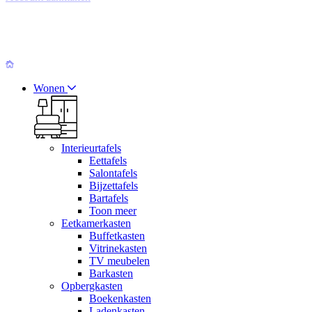
Wonen
Interieurtafels
Eettafels
Salontafels
Bijzettafels
Bartafels
Toon meer
Eetkamerkasten
Buffetkasten
Vitrinekasten
TV meubelen
Barkasten
Opbergkasten
Boekenkasten
Ladenkasten