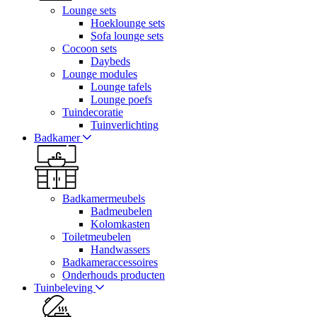
Lounge sets
Hoeklounge sets
Sofa lounge sets
Cocoon sets
Daybeds
Lounge modules
Lounge tafels
Lounge poefs
Tuindecoratie
Tuinverlichting
Badkamer
Badkamermeubels
Badmeubelen
Kolomkasten
Toiletmeubelen
Handwassers
Badkameraccessoires
Onderhouds producten
Tuinbeleving