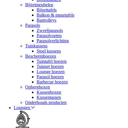
Bijzetmeubelen
Bijzettafels
Balkon & muurtafels
Bartrolleys
Parasols
Zweefparasols
Parasolvoeten
Parasolverlichting
Tuinkussens
Stoel kussens
Beschermhoezen
Tuintafel hoezen
Tuinset hoezen
Lounge hoezen
Parasol hoezen
Barbecue hoezen
Opbergboxen
Kussenboxen
Kussentassen
Onderhouds producten
Loungen