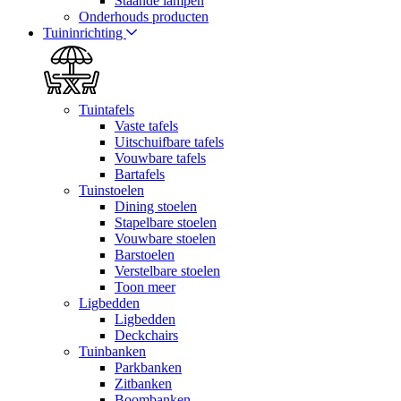
Staande lampen
Onderhouds producten
Tuininrichting
Tuintafels
Vaste tafels
Uitschuifbare tafels
Vouwbare tafels
Bartafels
Tuinstoelen
Dining stoelen
Stapelbare stoelen
Vouwbare stoelen
Barstoelen
Verstelbare stoelen
Toon meer
Ligbedden
Ligbedden
Deckchairs
Tuinbanken
Parkbanken
Zitbanken
Boombanken