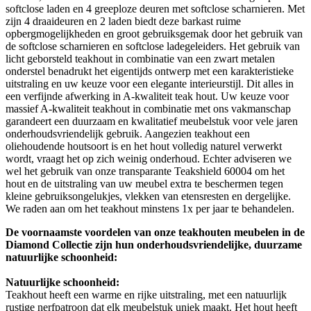
softclose laden en 4 greeploze deuren met softclose scharnieren. Met
zijn 4 draaideuren en 2 laden biedt deze barkast ruime
opbergmogelijkheden en groot gebruiksgemak door het gebruik van
de softclose scharnieren en softclose ladegeleiders. Het gebruik van
licht geborsteld teakhout in combinatie van een zwart metalen
onderstel benadrukt het eigentijds ontwerp met een karakteristieke
uitstraling en uw keuze voor een elegante interieurstijl. Dit alles in
een verfijnde afwerking in A-kwaliteit teak hout. Uw keuze voor
massief A-kwaliteit teakhout in combinatie met ons vakmanschap
garandeert een duurzaam en kwalitatief meubelstuk voor vele jaren
onderhoudsvriendelijk gebruik. Aangezien teakhout een
oliehoudende houtsoort is en het hout volledig naturel verwerkt
wordt, vraagt het op zich weinig onderhoud. Echter adviseren we
wel het gebruik van onze transparante Teakshield 60004 om het
hout en de uitstraling van uw meubel extra te beschermen tegen
kleine gebruiksongelukjes, vlekken van etensresten en dergelijke.
We raden aan om het teakhout minstens 1x per jaar te behandelen.
De voornaamste voordelen van onze teakhouten meubelen in de
Diamond Collectie zijn hun onderhoudsvriendelijke, duurzame
natuurlijke schoonheid:
Natuurlijke schoonheid:
Teakhout heeft een warme en rijke uitstraling, met een natuurlijk
rustige nerfpatroon dat elk meubelstuk uniek maakt. Het hout heeft