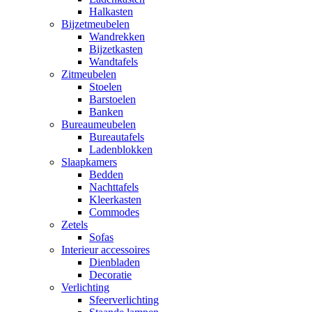
Halkasten
Bijzetmeubelen
Wandrekken
Bijzetkasten
Wandtafels
Zitmeubelen
Stoelen
Barstoelen
Banken
Bureaumeubelen
Bureautafels
Ladenblokken
Slaapkamers
Bedden
Nachttafels
Kleerkasten
Commodes
Zetels
Sofas
Interieur accessoires
Dienbladen
Decoratie
Verlichting
Sfeerverlichting