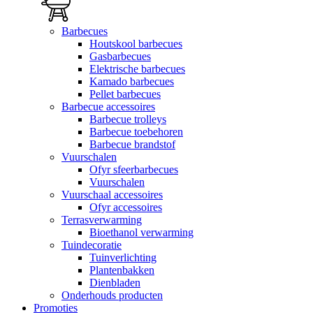
Barbecues
Houtskool barbecues
Gasbarbecues
Elektrische barbecues
Kamado barbecues
Pellet barbecues
Barbecue accessoires
Barbecue trolleys
Barbecue toebehoren
Barbecue brandstof
Vuurschalen
Ofyr sfeerbarbecues
Vuurschalen
Vuurschaal accessoires
Ofyr accessoires
Terrasverwarming
Bioethanol verwarming
Tuindecoratie
Tuinverlichting
Plantenbakken
Dienbladen
Onderhouds producten
Promoties