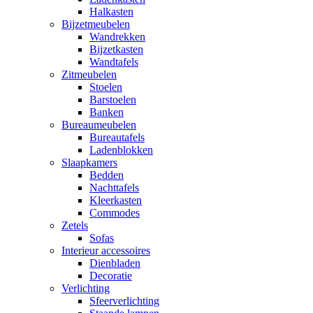
Halkasten
Bijzetmeubelen
Wandrekken
Bijzetkasten
Wandtafels
Zitmeubelen
Stoelen
Barstoelen
Banken
Bureaumeubelen
Bureautafels
Ladenblokken
Slaapkamers
Bedden
Nachttafels
Kleerkasten
Commodes
Zetels
Sofas
Interieur accessoires
Dienbladen
Decoratie
Verlichting
Sfeerverlichting