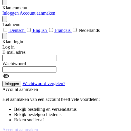
Klantenmenu
Inloggen
Account aanmaken
Taalmenu
Deutsch
English
Français
Nederlands
Klant login
Log in
E-mail adres
Wachtwoord
Wachtwoord vergeten?
Inloggen
Account aanmaken
Het aanmaken van een account heeft vele voordelen:
Bekijk bestelling en verzendstatus
Bekijk bestelgeschiedenis
Reken sneller af
Account aanmaken