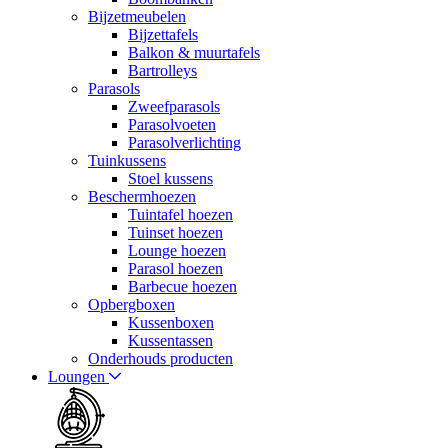
Bijzetmeubelen
Bijzettafels
Balkon & muurtafels
Bartrolleys
Parasols
Zweefparasols
Parasolvoeten
Parasolverlichting
Tuinkussens
Stoel kussens
Beschermhoezen
Tuintafel hoezen
Tuinset hoezen
Lounge hoezen
Parasol hoezen
Barbecue hoezen
Opbergboxen
Kussenboxen
Kussentassen
Onderhouds producten
Loungen