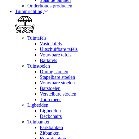
Staande lampen
Onderhouds producten
Tuininrichting
Tuintafels
Vaste tafels
Uitschuifbare tafels
Vouwbare tafels
Bartafels
Tuinstoelen
Dining stoelen
Stapelbare stoelen
Vouwbare stoelen
Barstoelen
Verstelbare stoelen
Toon meer
Ligbedden
Ligbedden
Deckchairs
Tuinbanken
Parkbanken
Zitbanken
Boombanken