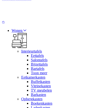
Wonen
Interieurtafels
Eettafels
Salontafels
Bijzettafels
Bartafels
Toon meer
Eetkamerkasten
Buffetkasten
Vitrinekasten
TV meubelen
Barkasten
Opbergkasten
Boekenkasten
Ladenkasten