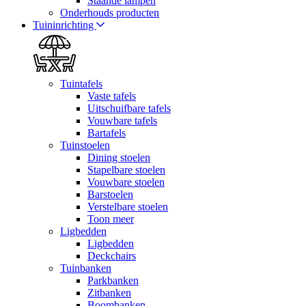
Staande lampen
Onderhouds producten
Tuininrichting
Tuintafels
Vaste tafels
Uitschuifbare tafels
Vouwbare tafels
Bartafels
Tuinstoelen
Dining stoelen
Stapelbare stoelen
Vouwbare stoelen
Barstoelen
Verstelbare stoelen
Toon meer
Ligbedden
Ligbedden
Deckchairs
Tuinbanken
Parkbanken
Zitbanken
Boombanken