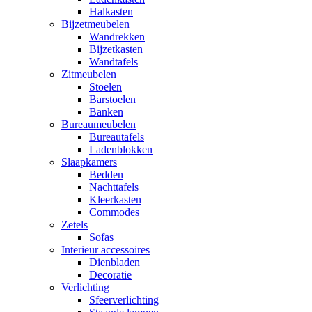
Halkasten
Bijzetmeubelen
Wandrekken
Bijzetkasten
Wandtafels
Zitmeubelen
Stoelen
Barstoelen
Banken
Bureaumeubelen
Bureautafels
Ladenblokken
Slaapkamers
Bedden
Nachttafels
Kleerkasten
Commodes
Zetels
Sofas
Interieur accessoires
Dienbladen
Decoratie
Verlichting
Sfeerverlichting