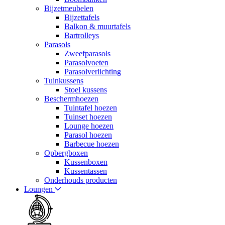
Bijzetmeubelen
Bijzettafels
Balkon & muurtafels
Bartrolleys
Parasols
Zweefparasols
Parasolvoeten
Parasolverlichting
Tuinkussens
Stoel kussens
Beschermhoezen
Tuintafel hoezen
Tuinset hoezen
Lounge hoezen
Parasol hoezen
Barbecue hoezen
Opbergboxen
Kussenboxen
Kussentassen
Onderhouds producten
Loungen