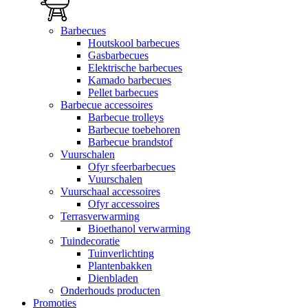
Barbecues
Houtskool barbecues
Gasbarbecues
Elektrische barbecues
Kamado barbecues
Pellet barbecues
Barbecue accessoires
Barbecue trolleys
Barbecue toebehoren
Barbecue brandstof
Vuurschalen
Ofyr sfeerbarbecues
Vuurschalen
Vuurschaal accessoires
Ofyr accessoires
Terrasverwarming
Bioethanol verwarming
Tuindecoratie
Tuinverlichting
Plantenbakken
Dienbladen
Onderhouds producten
Promoties