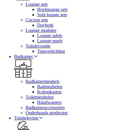
Lounge sets
Hoeklounge sets
Sofa lounge sets
Cocoon sets
Daybeds
Lounge modules
Lounge tafels
Lounge poefs
Tuindecoratie
Tuinverlichting
Badkamer
Badkamermeubels
Badmeubelen
Kolomkasten
Toiletmeubelen
Handwassers
Badkameraccessoires
Onderhouds producten
Tuinbeleving