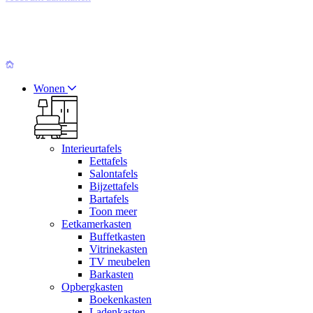
Wonen
Interieurtafels
Eettafels
Salontafels
Bijzettafels
Bartafels
Toon meer
Eetkamerkasten
Buffetkasten
Vitrinekasten
TV meubelen
Barkasten
Opbergkasten
Boekenkasten
Ladenkasten