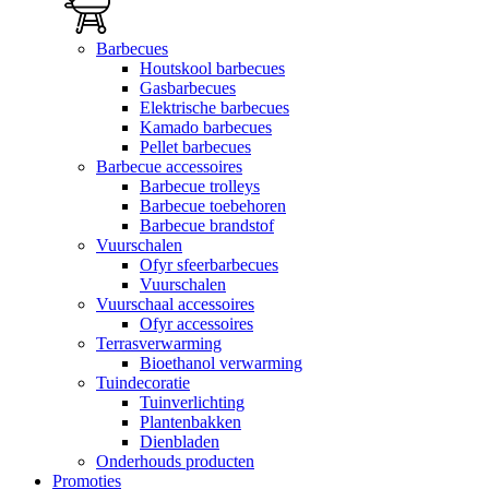
Barbecues
Houtskool barbecues
Gasbarbecues
Elektrische barbecues
Kamado barbecues
Pellet barbecues
Barbecue accessoires
Barbecue trolleys
Barbecue toebehoren
Barbecue brandstof
Vuurschalen
Ofyr sfeerbarbecues
Vuurschalen
Vuurschaal accessoires
Ofyr accessoires
Terrasverwarming
Bioethanol verwarming
Tuindecoratie
Tuinverlichting
Plantenbakken
Dienbladen
Onderhouds producten
Promoties