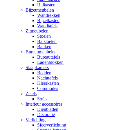
Halkasten
Bijzetmeubelen
Wandrekken
Bijzetkasten
Wandtafels
Zitmeubelen
Stoelen
Barstoelen
Banken
Bureaumeubelen
Bureautafels
Ladenblokken
Slaapkamers
Bedden
Nachttafels
Kleerkasten
Commodes
Zetels
Sofas
Interieur accessoires
Dienbladen
Decoratie
Verlichting
Sfeerverlichting