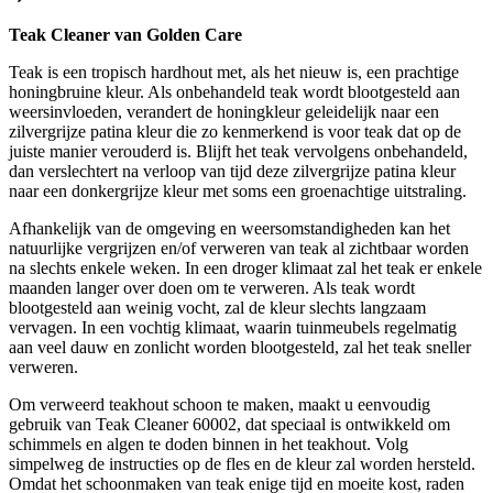
Teak Cleaner van Golden Care
Teak is een tropisch hardhout met, als het nieuw is, een prachtige
honingbruine kleur. Als onbehandeld teak wordt blootgesteld aan
weersinvloeden, verandert de honingkleur geleidelijk naar een
zilvergrijze patina kleur die zo kenmerkend is voor teak dat op de
juiste manier verouderd is. Blijft het teak vervolgens onbehandeld,
dan verslechtert na verloop van tijd deze zilvergrijze patina kleur
naar een donkergrijze kleur met soms een groenachtige uitstraling.
Afhankelijk van de omgeving en weersomstandigheden kan het
natuurlijke vergrijzen en/of verweren van teak al zichtbaar worden
na slechts enkele weken. In een droger klimaat zal het teak er enkele
maanden langer over doen om te verweren. Als teak wordt
blootgesteld aan weinig vocht, zal de kleur slechts langzaam
vervagen. In een vochtig klimaat, waarin tuinmeubels regelmatig
aan veel dauw en zonlicht worden blootgesteld, zal het teak sneller
verweren.
Om verweerd teakhout schoon te maken, maakt u eenvoudig
gebruik van Teak Cleaner 60002, dat speciaal is ontwikkeld om
schimmels en algen te doden binnen in het teakhout. Volg
simpelweg de instructies op de fles en de kleur zal worden hersteld.
Omdat het schoonmaken van teak enige tijd en moeite kost, raden