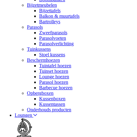
Bijzetmeubelen
Bijzettafels
Balkon & muurtafels
Bartrolleys
Parasols
Zweefparasols
Parasolvoeten
Parasolverlichting
Tuinkussens
Stoel kussens
Beschermhoezen
Tuintafel hoezen
Tuinset hoezen
Lounge hoezen
Parasol hoezen
Barbecue hoezen
Opbergboxen
Kussenboxen
Kussentassen
Onderhouds producten
Loungen