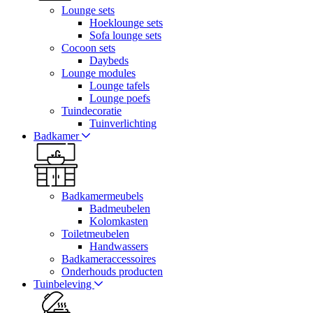
Lounge sets
Hoeklounge sets
Sofa lounge sets
Cocoon sets
Daybeds
Lounge modules
Lounge tafels
Lounge poefs
Tuindecoratie
Tuinverlichting
Badkamer
Badkamermeubels
Badmeubelen
Kolomkasten
Toiletmeubelen
Handwassers
Badkameraccessoires
Onderhouds producten
Tuinbeleving