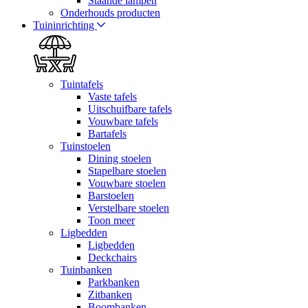
Staande lampen
Onderhouds producten
Tuininrichting
Tuintafels
Vaste tafels
Uitschuifbare tafels
Vouwbare tafels
Bartafels
Tuinstoelen
Dining stoelen
Stapelbare stoelen
Vouwbare stoelen
Barstoelen
Verstelbare stoelen
Toon meer
Ligbedden
Ligbedden
Deckchairs
Tuinbanken
Parkbanken
Zitbanken
Boombanken