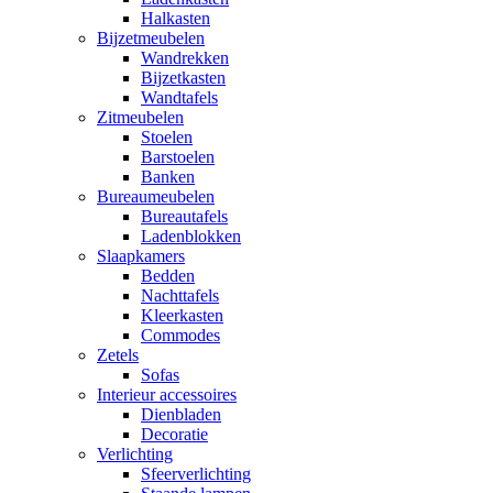
Halkasten
Bijzetmeubelen
Wandrekken
Bijzetkasten
Wandtafels
Zitmeubelen
Stoelen
Barstoelen
Banken
Bureaumeubelen
Bureautafels
Ladenblokken
Slaapkamers
Bedden
Nachttafels
Kleerkasten
Commodes
Zetels
Sofas
Interieur accessoires
Dienbladen
Decoratie
Verlichting
Sfeerverlichting