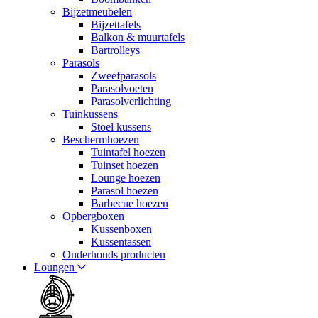
Bijzetmeubelen
Bijzettafels
Balkon & muurtafels
Bartrolleys
Parasols
Zweefparasols
Parasolvoeten
Parasolverlichting
Tuinkussens
Stoel kussens
Beschermhoezen
Tuintafel hoezen
Tuinset hoezen
Lounge hoezen
Parasol hoezen
Barbecue hoezen
Opbergboxen
Kussenboxen
Kussentassen
Onderhouds producten
Loungen