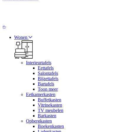
Wonen
Interieurtafels
Eettafels
Salontafels
Bijzettafels
Bartafels
Toon meer
Eetkamerkasten
Buffetkasten
Vitrinekasten
TV meubelen
Barkasten
Opbergkasten
Boekenkasten
Ladenkasten