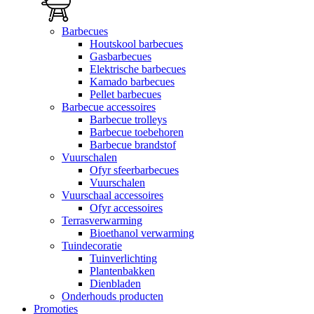
Barbecues
Houtskool barbecues
Gasbarbecues
Elektrische barbecues
Kamado barbecues
Pellet barbecues
Barbecue accessoires
Barbecue trolleys
Barbecue toebehoren
Barbecue brandstof
Vuurschalen
Ofyr sfeerbarbecues
Vuurschalen
Vuurschaal accessoires
Ofyr accessoires
Terrasverwarming
Bioethanol verwarming
Tuindecoratie
Tuinverlichting
Plantenbakken
Dienbladen
Onderhouds producten
Promoties