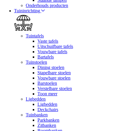
Staande lampen
Onderhouds producten
Tuininrichting
Tuintafels
Vaste tafels
Uitschuifbare tafels
Vouwbare tafels
Bartafels
Tuinstoelen
Dining stoelen
Stapelbare stoelen
Vouwbare stoelen
Barstoelen
Verstelbare stoelen
Toon meer
Ligbedden
Ligbedden
Deckchairs
Tuinbanken
Parkbanken
Zitbanken
Boombanken