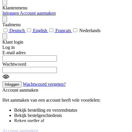
Klantenmenu
Inloggen
Account aanmaken
Taalmenu
Deutsch
English
Français
Nederlands
Klant login
Log in
E-mail adres
Wachtwoord
Wachtwoord vergeten?
Inloggen
Account aanmaken
Het aanmaken van een account heeft vele voordelen:
Bekijk bestelling en verzendstatus
Bekijk bestelgeschiedenis
Reken sneller af
Account aanmaken