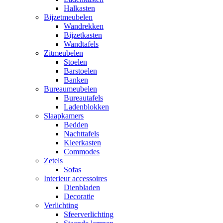
Halkasten
Bijzetmeubelen
Wandrekken
Bijzetkasten
Wandtafels
Zitmeubelen
Stoelen
Barstoelen
Banken
Bureaumeubelen
Bureautafels
Ladenblokken
Slaapkamers
Bedden
Nachttafels
Kleerkasten
Commodes
Zetels
Sofas
Interieur accessoires
Dienbladen
Decoratie
Verlichting
Sfeerverlichting