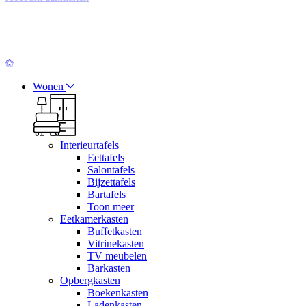
Wonen
Interieurtafels
Eettafels
Salontafels
Bijzettafels
Bartafels
Toon meer
Eetkamerkasten
Buffetkasten
Vitrinekasten
TV meubelen
Barkasten
Opbergkasten
Boekenkasten
Ladenkasten