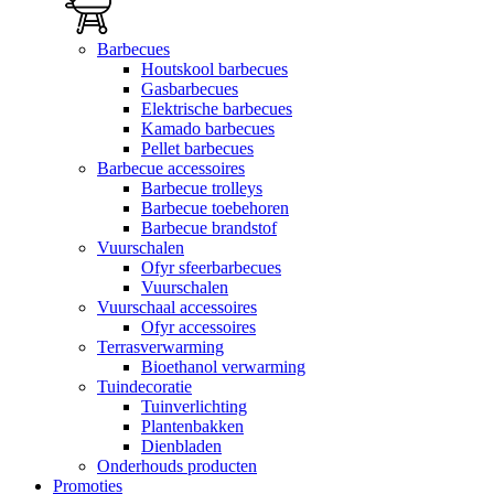
Barbecues
Houtskool barbecues
Gasbarbecues
Elektrische barbecues
Kamado barbecues
Pellet barbecues
Barbecue accessoires
Barbecue trolleys
Barbecue toebehoren
Barbecue brandstof
Vuurschalen
Ofyr sfeerbarbecues
Vuurschalen
Vuurschaal accessoires
Ofyr accessoires
Terrasverwarming
Bioethanol verwarming
Tuindecoratie
Tuinverlichting
Plantenbakken
Dienbladen
Onderhouds producten
Promoties