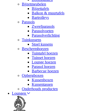
Bijzetmeubelen
Bijzettafels
Balkon & muurtafels
Bartrolleys
Parasols
Zweefparasols
Parasolvoeten
Parasolverlichting
Tuinkussens
Stoel kussens
Beschermhoezen
Tuintafel hoezen
Tuinset hoezen
Lounge hoezen
Parasol hoezen
Barbecue hoezen
Opbergboxen
Kussenboxen
Kussentassen
Onderhouds producten
Loungen