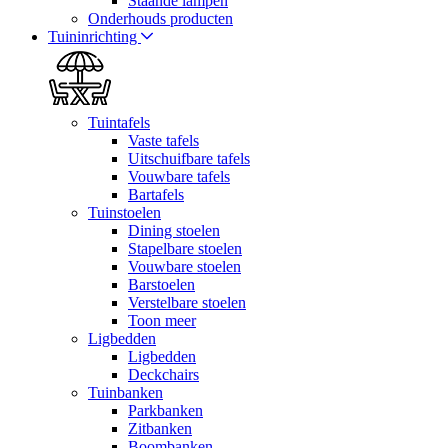
Staande lampen
Onderhouds producten
Tuininrichting
Tuintafels
Vaste tafels
Uitschuifbare tafels
Vouwbare tafels
Bartafels
Tuinstoelen
Dining stoelen
Stapelbare stoelen
Vouwbare stoelen
Barstoelen
Verstelbare stoelen
Toon meer
Ligbedden
Ligbedden
Deckchairs
Tuinbanken
Parkbanken
Zitbanken
Boombanken