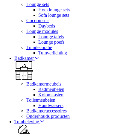
Lounge sets
Hoeklounge sets
Sofa lounge sets
Cocoon sets
Daybeds
Lounge modules
Lounge tafels
Lounge poefs
Tuindecoratie
Tuinverlichting
Badkamer
Badkamermeubels
Badmeubelen
Kolomkasten
Toiletmeubelen
Handwassers
Badkameraccessoires
Onderhouds producten
Tuinbeleving