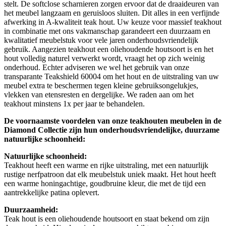
stelt. De softclose scharnieren zorgen ervoor dat de draaideuren van
het meubel langzaam en geruisloos sluiten. Dit alles in een verfijnde
afwerking in A-kwaliteit teak hout. Uw keuze voor massief teakhout
in combinatie met ons vakmanschap garandeert een duurzaam en
kwalitatief meubelstuk voor vele jaren onderhoudsvriendelijk
gebruik. Aangezien teakhout een oliehoudende houtsoort is en het
hout volledig naturel verwerkt wordt, vraagt het op zich weinig
onderhoud. Echter adviseren we wel het gebruik van onze
transparante Teakshield 60004 om het hout en de uitstraling van uw
meubel extra te beschermen tegen kleine gebruiksongelukjes,
vlekken van etensresten en dergelijke. We raden aan om het
teakhout minstens 1x per jaar te behandelen.
De voornaamste voordelen van onze teakhouten meubelen in de
Diamond Collectie zijn hun onderhoudsvriendelijke, duurzame
natuurlijke schoonheid:
Natuurlijke schoonheid:
Teakhout heeft een warme en rijke uitstraling, met een natuurlijk
rustige nerfpatroon dat elk meubelstuk uniek maakt. Het hout heeft
een warme honingachtige, goudbruine kleur, die met de tijd een
aantrekkelijke patina oplevert.
Duurzaamheid:
Teak hout is een oliehoudende houtsoort en staat bekend om zijn